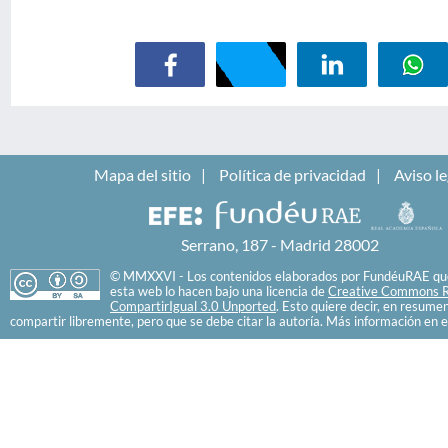
Mapa del sitio
Política de privacidad
Aviso le
Serrano, 187 - Madrid 28002
© MMXXVI - Los contenidos elaborados por FundéuRAE que
esta web lo hacen bajo una licencia de
Creative Commons R
CompartirIgual 3.0 Unported
. Esto quiere decir, en resume
compartir libremente, pero que se debe citar la autoría. Más información en e