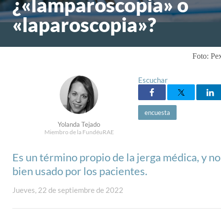
¿«lamparoscopia» o
«laparoscopia»?
Foto: Pe
Escuchar
encuesta
Yolanda Tejado
Miembro de la FundéuRAE
Es un término propio de la jerga médica, y n
bien usado por los pacientes.
Jueves, 22 de septiembre de 2022