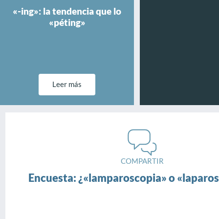
«-ing»: la tendencia que lo
«péting»
Leer más
COMPARTIR
Encuesta: ¿«lamparoscopia» o «laparo