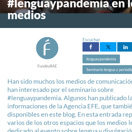
#lenguaypandemia en l
medios
Escuchar
lenguaypandemia
FundéuRAE
Seminario lengua y period
Han sido muchos los medios de comunicació
han interesado por el seminario sobre
#lenguaypandemia. Algunos han publicado l
informaciones de la Agencia EFE, que tambi
disponibles en este blog. En esta entrada r
varios de los otros espacios que los medios l
dedicado al evento sobre lengua y divulgaci