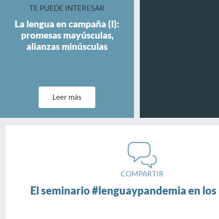
TE PUEDE INTERESAR
La lengua en campaña (I):
promesas mayúsculas,
alianzas minúsculas
Leer más
COMPARTIR
El seminario #lenguaypandemia en los