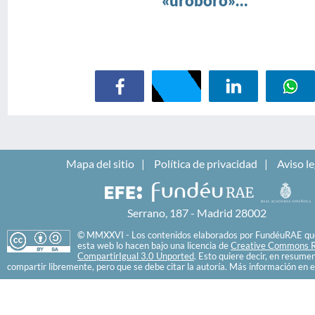
«uroboro»…
Mapa del sitio
Política de privacidad
Aviso le
Serrano, 187 - Madrid 28002
© MMXXVI - Los contenidos elaborados por FundéuRAE que
esta web lo hacen bajo una licencia de
Creative Commons R
CompartirIgual 3.0 Unported
. Esto quiere decir, en resume
compartir libremente, pero que se debe citar la autoría. Más información en e