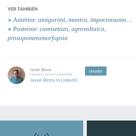
VER TAMBIÉN
Anterior:
amigurimi
,
mantra
,
impoconsumo
…
➤
Posterior:
camisetazo
,
agrovoltaica
,
➤
prosopometamorfopsia
Javier Bezos
oteador
Miembro de la FundéuRAE
Javier Bezos in Linkedin