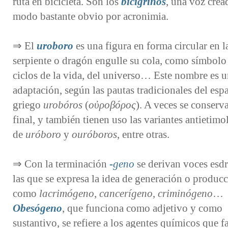
ruta en bicicleta. Son los
bicigrinos
, una voz crea
modo bastante obvio por acronimia.
⇒ El
uroboro
es una figura en forma circular en l
serpiente o dragón engulle su cola, como símbolo
ciclos de la vida, del universo… Este nombre es 
adaptación, según las pautas tradicionales del espa
griego
urobóros
(
οὐροβóρος
). A veces se conserva
final, y también tienen uso las variantes antietimo
de
uróboro
y
ouróboros
, entre otras.
⇒ Con la terminación
-⁠geno
se derivan voces esdr
las que
se expresa la idea de generación o producc
como
lacrimógeno
,
cancerígeno
,
criminógeno
…
Obesógeno
, que funciona como adjetivo y como
sustantivo, se refiere a los agentes químicos que 