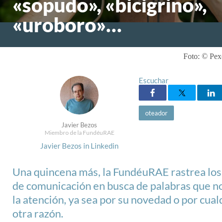
«sopudo», «bicigrino»,
«uroboro»…
Foto: © Pex
Escuchar
oteador
Javier Bezos
Miembro de la FundéuRAE
Javier Bezos in Linkedin
Una quincena más, la FundéuRAE rastrea lo
de comunicación en busca de palabras que n
la atención, ya sea por su novedad o por cual
otra razón.