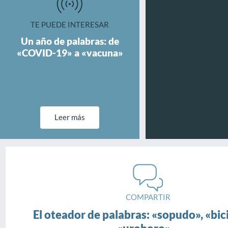
TE PUEDE INTERESAR
Un año de palabras: de
«COVID-19» a «vacuna»
Leer más
COMPARTIR
El oteador de palabras: «sopudo», «bic