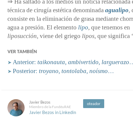
⇒ Ha saltado a los medios un noticia relacionada
técnica de cirugía estética denominada
agualipo
,
consiste en la eliminación de grasa mediante chor
agua a presión. El elemento
lipo
, que tenemos en
liposucción
, viene del griego
lipos
, que significa 
VER TAMBIÉN
Anterior:
taikonauta
,
ambivertido
,
larguerazo
➤
Posterior:
troyano
,
tontolaba
,
noísmo
…
➤
Javier Bezos
oteador
Miembro de la FundéuRAE
Javier Bezos in Linkedin