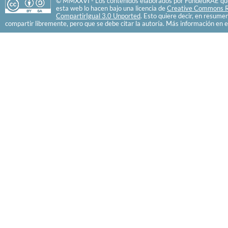
© MMXXVI - Los contenidos elaborados por FundéuRAE que
esta web lo hacen bajo una licencia de
Creative Commons R
CompartirIgual 3.0 Unported
. Esto quiere decir, en resume
compartir libremente, pero que se debe citar la autoría. Más información en e