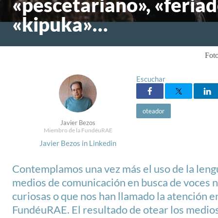
«pescetariano», «feriad
«kipuka»…
Foto
Escuchar
oteador
Javier Bezos
Miembro de la FundéuRAE
Javier Bezos in Linkedin
Contemplamos una vez más el uso de la leng
medios de comunicación en busca de voces 
curiosas o que nos han llamado la atención en
FundéuRAE. El resultado de otear los medios