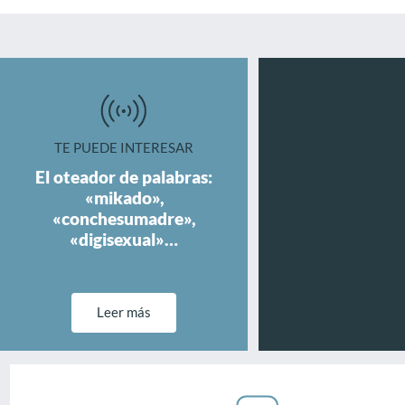
TE PUEDE INTERESAR
El oteador de palabras:
«mikado»,
«conchesumadre»,
«digisexual»…
Leer más