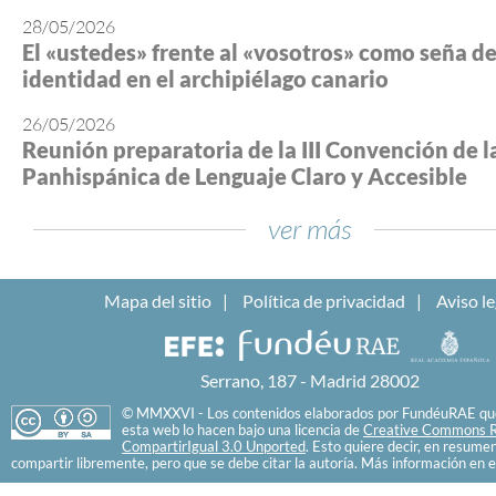
28/05/2026
El «ustedes» frente al «vosotros» como seña d
identidad en el archipiélago canario
26/05/2026
Reunión preparatoria de la III Convención de l
Panhispánica de Lenguaje Claro y Accesible
ver más
Mapa del sitio
Política de privacidad
Aviso le
Serrano, 187 - Madrid 28002
© MMXXVI - Los contenidos elaborados por FundéuRAE que
esta web lo hacen bajo una licencia de
Creative Commons R
CompartirIgual 3.0 Unported
. Esto quiere decir, en resume
compartir libremente, pero que se debe citar la autoría. Más información en e