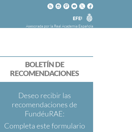
Rss
Instagram
Pinteres
Youtube
Twitter
Facebook
RAE
Agencia
EFE
Asesorada por la
Real Academia Española
nú
NOTICIAS
SOBRE LA FUNDÉURAE
FundéuRAE es una fundación patrocinada por
la Agencia Efe y la Real Academia Española,
cuyo objetivo es colaborar con el buen uso del
BOLETÍN DE
español en los medios de comunicación y en
RECOMENDACIONES
Internet.
Deseo recibir las
recomendaciones de
FundéuRAE:
Completa este formulario