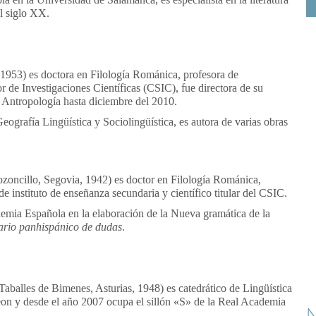
l siglo XX.
1953) es doctora en Filología Románica, profesora de
r de Investigaciones Científicas (CSIC), fue directora de su
y Antropología hasta diciembre del 2010.
eografía Lingüística y Sociolingüística, es autora de varias obras
zoncillo, Segovia, 1942) es doctor en Filología Románica,
e instituto de enseñanza secundaria y científico titular del CSIC.
emia Española en la elaboración de la Nueva gramática de la
ario panhispánico de dudas
.
Taballes de Bimenes, Asturias, 1948) es catedrático de Lingüística
on y desde el año 2007 ocupa el sillón «S» de la Real Academia
N