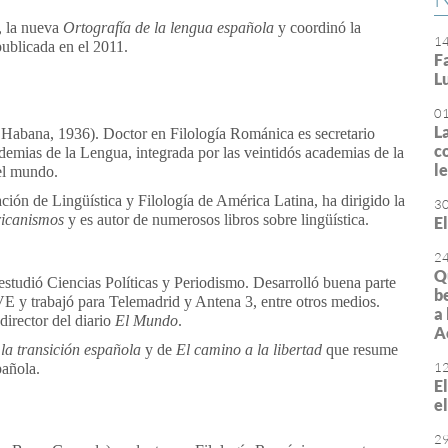
, la nueva
Ortografía de la lengua española
y coordinó la
1
publicada en el 2011.
F
L
0
L
 Habana, 1936). Doctor en Filología Románica es secretario
c
demias de la Lengua, integrada por las veintidós academias de la
l
el mundo.
ción de Lingüística y Filología de América Latina, ha dirigido la
3
ricanismos
y es autor de numerosos libros sobre lingüística.
E
2
Q
estudió Ciencias Políticas y Periodismo. Desarrolló buena parte
b
VE y trabajó para Telemadrid y Antena 3, entre otros medios.
a
director del diario
El Mundo
.
A
 la transición española
y de
El camino a la libertad
que resume
1
pañola.
E
e
2