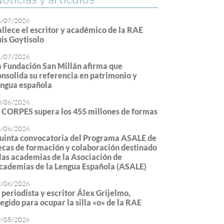
4/07/2026
allece el escritor y académico de la RAE
uis Goytisolo
1/07/2026
a Fundación San Millán afirma que
onsolida su referencia en patrimonio y
engua española
0/06/2026
l CORPES supera los 455 millones de formas
4/06/2026
uinta convocatoria del Programa ASALE de
ecas de formación y colaboración destinado
 las academias de la Asociación de
cademias de la Lengua Española (ASALE)
2/06/2026
l periodista y escritor Álex Grijelmo,
legido para ocupar la silla «o» de la RAE
9/05/2026