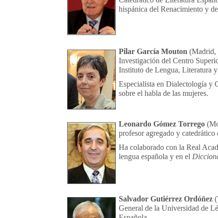
hispánica del Renacimiento y de
Pilar García Mouton
(Madrid, 
Investigación del Centro Superio
Instituto de Lengua, Literatura 
Especialista en Dialectología y G
sobre el habla de las mujeres.
Leonardo Gómez Torrego
(Mo
profesor agregado y catedrático d
Ha colaborado con la Real Acad
lengua española y en el
Diccion
Salvador Gutiérrez Ordóñez
(
General de la Universidad de Lé
Española.