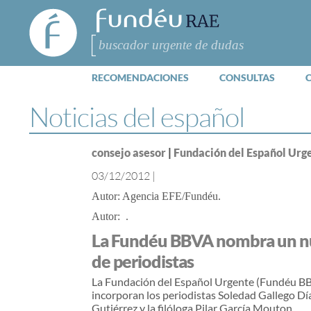
FundéuRAE
- Fundación
del Español
Buscar
Urgente
RECOMENDACIONES
CONSULTAS
Noticias del español
consejo asesor
|
Fundación del Español Urg
03/12/2012
|
Agencia EFE/Fundéu
La Fundéu BBVA nombra un nu
de periodistas
La Fundación del Español Urgente (Fundéu BB
incorporan los periodistas Soledad Gallego Dí
Gutiérrez y la filóloga Pilar García Mouton.