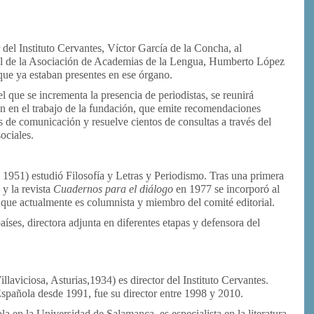
del Instituto Cervantes, Víctor García de la Concha, al
ral de la Asociación de Academias de la Lengua, Humberto López
ue ya estaban presentes en ese órgano.
que se incrementa la presencia de periodistas, se reunirá
n en el trabajo de la fundación, que emite recomendaciones
s de comunicación y resuelve cientos de consultas a través del
sociales.
 1951) estudió Filosofía y Letras y Periodismo. Tras una primera
 y la revista
Cuadernos para el diálogo
en 1977 se incorporó al
l que actualmente es columnista y miembro del comité editorial.
aíses, directora adjunta en diferentes etapas y defensora del
illaviciosa, Asturias,1934) es director del Instituto Cervantes.
pañola desde 1991, fue su director entre 1998 y 2010.
la en la Universidad de Salamanca, es especialista en la literatura