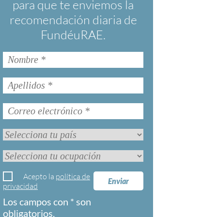
para que te enviemos la
recomendación diaria de
FundéuRAE.
Acepto la
política de
Enviar
privacidad
Los campos con * son
obligatorios.