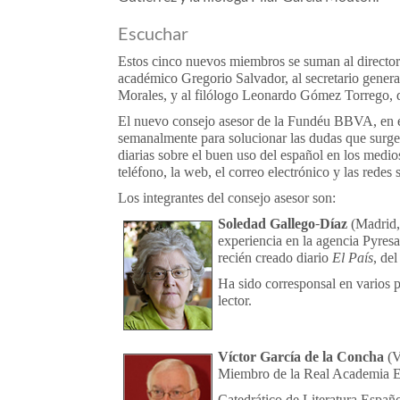
Escuchar
Estos cinco nuevos miembros se suman al director 
académico Gregorio Salvador, al secretario gene
Morales, y al filólogo Leonardo Gómez Torrego, q
El nuevo consejo asesor de la Fundéu BBVA, en el 
semanalmente para solucionar las dudas que surge
diarias sobre el buen uso del español en los medio
teléfono, la web, el correo electrónico y las redes 
Los integrantes del consejo asesor son:
Soledad Gallego-Díaz
(Madrid,
experiencia en la agencia Pyresa
recién creado diario
El País
, de
Ha sido corresponsal en varios p
lector.
Víctor García de la Concha
(V
Miembro de la Real Academia Es
Catedrático de Literatura Españo