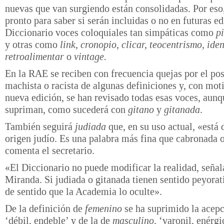
nuevas que van surgiendo están consolidadas. Por eso,
pronto para saber si serán incluidas o no en futuras ed
Diccionario voces coloquiales tan simpáticas como
pi
y otras como
link, cronopio, clicar, teocentrismo, iden
retroalimentar
o
vintage.
En la RAE se reciben con frecuencia quejas por el pos
machista o racista de algunas definiciones y, con mot
nueva edición, se han revisado todas esas voces, aunq
supriman, como sucederá con
gitano
y
gitanada
.
También seguirá
judiada
que, en su uso actual, «está 
origen judío. Es una palabra más fina que cabronada 
comenta el secretario.
«El Diccionario no puede modificar la realidad, señal
Miranda. Si judiada o gitanada tienen sentido peyorat
de sentido que la Academia lo oculte».
De la definición de
femenino
se ha suprimido la acepc
‘débil, endeble’ y de la de
masculino
, ‘varonil, enérgi