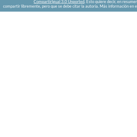
CompartirIgual 3.0 Unported
. Esto quiere decir, en resume
compartir libremente, pero que se debe citar la autoría. Más información en e