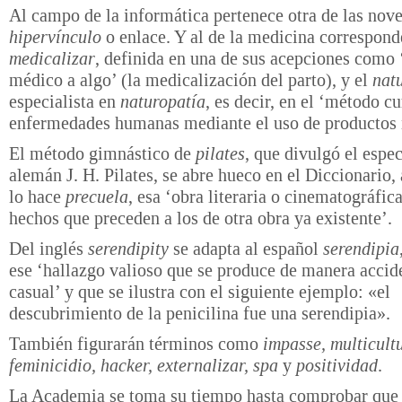
Al campo de la informática pertenece otra de las nov
hipervínculo
o enlace. Y al de la medicina correspon
medicalizar
, definida en una de sus acepciones como 
médico a algo’ (la medicalización del parto), y el
nat
especialista en
naturopatía
, es decir, en el ‘método c
enfermedades humanas mediante el uso de productos n
El método gimnástico de
pilates
, que divulgó el espec
alemán J. H. Pilates, se abre hueco en el Diccionario, 
lo hace
precuela
, esa ‘obra literaria o cinematográfic
hechos que preceden a los de otra obra ya existente’.
Del inglés
serendipity
se adapta al español
serendipia
ese ‘hallazgo valioso que se produce de manera accid
casual’ y que se ilustra con el siguiente ejemplo: «el
descubrimiento de la penicilina fue una serendipia».
También figurarán términos como
impasse, multicult
feminicidio, hacker, externalizar, spa
y
positividad
.
La Academia se toma su tiempo hasta comprobar que 