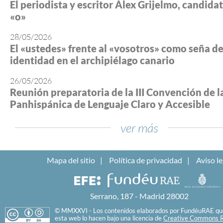
El periodista y escritor Álex Grijelmo, candidato
«o»
28/05/2026
El «ustedes» frente al «vosotros» como seña d
identidad en el archipiélago canario
26/05/2026
Reunión preparatoria de la III Convención de l
Panhispánica de Lenguaje Claro y Accesible
ver más
Mapa del sitio
Política de privacidad
Aviso le
Serrano, 187 - Madrid 28002
© MMXXVI - Los contenidos elaborados por FundéuRAE que
esta web lo hacen bajo una licencia de
Creative Commons R