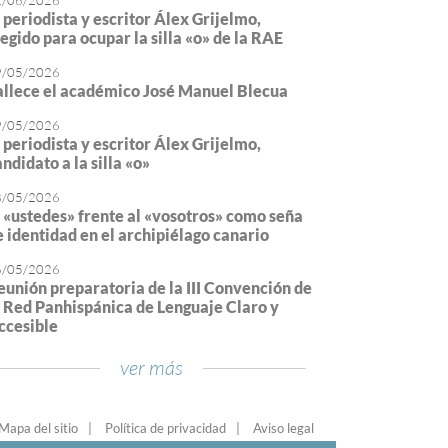
2/06/2026
l periodista y escritor Álex Grijelmo,
legido para ocupar la silla «o» de la RAE
9/05/2026
allece el académico José Manuel Blecua
9/05/2026
l periodista y escritor Álex Grijelmo,
ndidato a la silla «o»
8/05/2026
l «ustedes» frente al «vosotros» como seña
e identidad en el archipiélago canario
6/05/2026
eunión preparatoria de la III Convención de
a Red Panhispánica de Lenguaje Claro y
ccesible
ver más
Mapa del sitio
Política de privacidad
Aviso legal