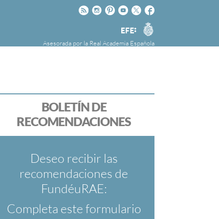
Rss
Instagram
Pinteres
Youtube
Twitter
Facebook
RAE
Agencia
EFE
Asesorada por la
Real Academia Española
nú
NOTICIAS
SOBRE LA FUNDÉURAE
FundéuRAE es una fundación patrocinada por
la Agencia Efe y la Real Academia Española,
cuyo objetivo es colaborar con el buen uso del
BOLETÍN DE
español en los medios de comunicación y en
RECOMENDACIONES
Internet.
Deseo recibir las
recomendaciones de
FundéuRAE:
Completa este formulario