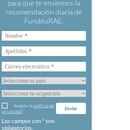
para que te enviemos la
recomendación diaria de
FundéuRAE.
Acepto la
política de
Enviar
privacidad
Los campos con * son
obligatorios.