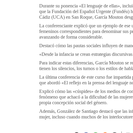
Durante su ponencia «El lenguaje de ellas», inclu
que la Fundación del Español Urgente (Fundéu) ha
Cádiz (UCA) en San Roque, García Mouton desgran
La conferenciante explicó que un ejemplo de ese u
femeninos correspondientes para denominar sus pr
avanzando de forma considerable.
Destacó cómo las pautas sociales influyen de man
«Desde la infancia se crean estrategias discursivas
Para indicar estas diferencias, García Mouton se r
tienen los silencios, los turnos o los estilos de habl
La última conferencia de este curso fue impartida
que abordó «El reflejo en la prensa del lenguaje n
Explicó cómo las «cúspides» de los medios de co
fenómeno que achacó a la dificultad de las mujeres 
propia concepción social del género.
Además, González de Santiago destacó que las inf
mujer, incluso cuando muchos de los interlocutore