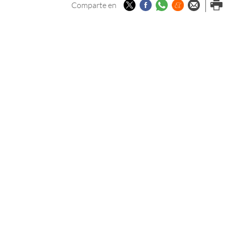
Twitter
Facebook
Whatsapp
Menéame
Enviar p
Imp
Comparte en
email