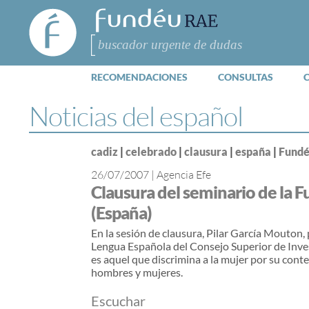
FundéuRAE
- Fundación
del Español
Buscar
Urgente
RECOMENDACIONES
CONSULTAS
Noticias del español
cadiz
|
celebrado
|
clausura
|
españa
|
Fund
26/07/2007
|
Agencia Efe
Clausura del seminario de la 
(España)
En la sesión de clausura, Pilar García Mouton, 
Lengua Española del Consejo Superior de Invest
es aquel que discrimina a la mujer por su cont
hombres y mujeres.
Escuchar