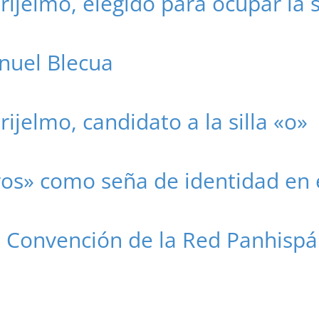
Grijelmo, elegido para ocupar la s
nuel Blecua
rijelmo, candidato a la silla «o»
ros» como seña de identidad en 
II Convención de la Red Panhispá