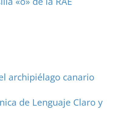
illa «o» de la RAE
el archipiélago canario
nica de Lenguaje Claro y