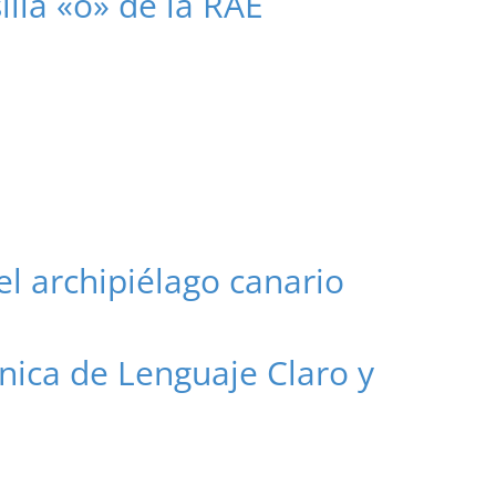
illa «o» de la RAE
el archipiélago canario
nica de Lenguaje Claro y