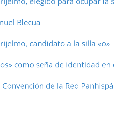
Grijelmo, elegido para ocupar la s
nuel Blecua
rijelmo, candidato a la silla «o»
ros» como seña de identidad en 
II Convención de la Red Panhispá