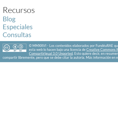
Recursos
Blog
Especiales
Consultas
© MMXXVI - Los contenidos elaborados por FundéuRAE que
esta web lo hacen bajo una licencia de
Creative Commons R
CompartirIgual 3.0 Unported
. Esto quiere decir, en resume
compartir libremente, pero que se debe citar la autoría. Más información en e