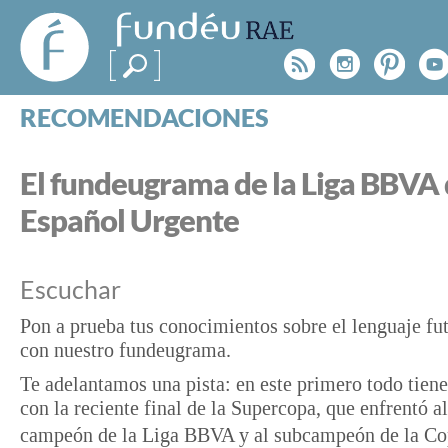
FundéuRAE
- Fundación
Rss
Instagr
Pinte
Y
del Español
Urgente
RECOMENDACIONES
Real Acad
CONSULTAS
CATEGORÍAS
El fundeugrama de la Liga BBVA 
ESPECIALES
BLOG
Español Urgente
NOTICIAS
Escuchar
SOBRE LA FUNDÉURAE
Pon a prueba tus conocimientos sobre el lenguaje fut
FundéuRAE es una fundación patrocinada por la 
con nuestro fundeugrama.
y la Real Academia Española, cuyo objetivo es co
Te adelantamos una pista: en este primero todo tiene
el buen uso del español en los medios de comuni
con la reciente final de la Supercopa, que enfrentó al
Internet.
campeón
de la Liga BBVA y al subcampeón de la Co