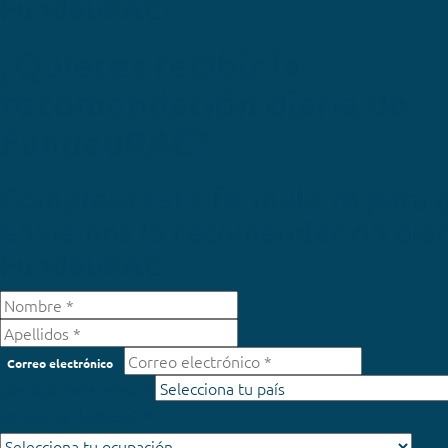
FundéuRAE:
¿Quieres recibir la
recomendación diaria de
FundéuRAE?
Completa este formulario para 
enviemos la recomendación diar
FundéuRAE.
Correo electrónico
¿De qué país eres? *
¿A qué te dedicas? *