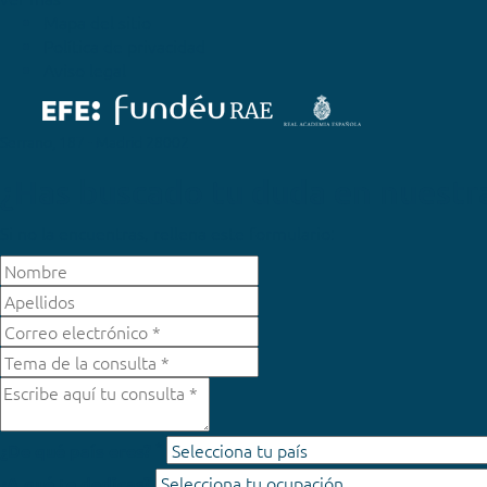
Mapa del sitio
Política de privacidad
Aviso legal
Serrano, 187 - Madrid 28002
¿Has buscado tu duda en nuestr
Si no la encuentras, rellena este formulario:
*
¿De qué país eres?
¿A qué te dedicas?