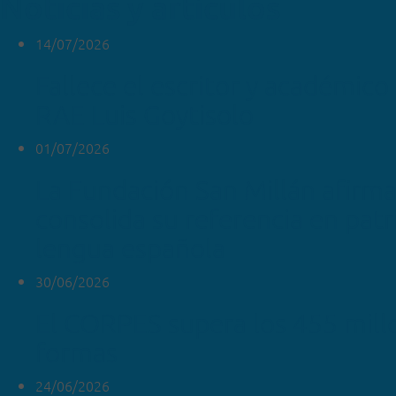
Noticias y artículos
14/07/2026
Fallece el escritor y académico 
RAE Luis Goytisolo
01/07/2026
La Fundación San Millán afirm
consolida su referencia en pat
lengua española
30/06/2026
El CORPES supera los 455 mill
formas
24/06/2026