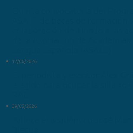
Quinta convocatoria del Prog
ASALE de becas de formación 
colaboración destinado a las 
de la Asociación de Academias 
Lengua Española (ASALE)
12/06/2026
El periodista y escritor Álex Gr
elegido para ocupar la silla «o»
RAE
29/05/2026
Fallece el académico José Man
Blecua