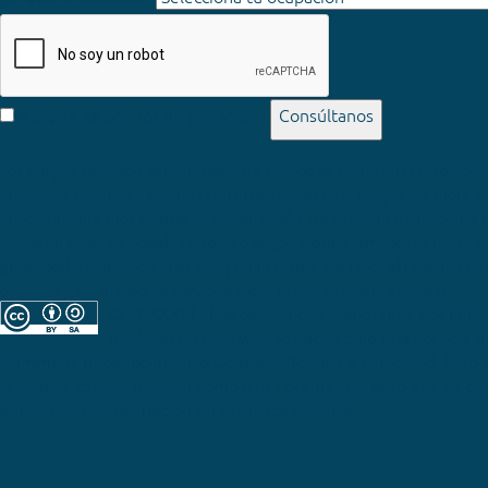
política de privacidad
Consúltanos
Acepto la
Los campos con * son obligatorios
© MMXXVI - Los contenidos elaborados por Fun
publican en esta web lo hacen bajo una licencia 
Commons Reconocimiento-CompartirIgual 3.0 Unported
. Esto 
resumen, que se pueden compartir libremente, pero que se deb
autoría. Más información en el enlace adjunto.