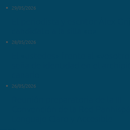
29/05/2026
El periodista y escritor Álex Gr
candidato a la silla «o»
28/05/2026
El «ustedes» frente al «vosotr
seña de identidad en el archipi
canario
26/05/2026
Reunión preparatoria de la III
Convención de la Red Panhispá
Lenguaje Claro y Accesible
ver más