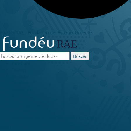
FundéuRAE - Fundación del Español Urgente
Buscar
Facebook
Twitter
Youtube
Pinteres
Instagram
Rss
Agencia EFE
RAE
Asesorada por la
Real Academia Española
Menú