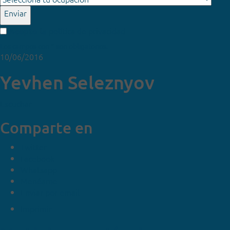
Enviar
política de privacidad
Acepto la
Los campos con * son obligatorios.
10/06/2016
Yevhen Seleznyov
Escuchar
Comparte en
Twitter
Facebook
Whatsapp
Menéame
Enviar por email
Imprimir