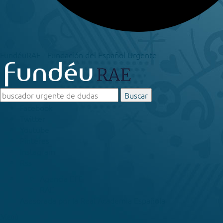
FundéuRAE - Fundación del Español Urgente
Buscar
Facebook
Twitter
Youtube
Pinteres
Instagram
Rss
Agencia EFE
RAE
Asesorada por la
Real Academia Española
Menú