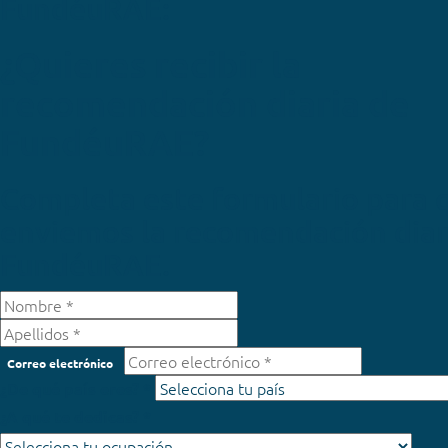
FundéuRAE:
¿Quieres recibir la
recomendación diaria de
FundéuRAE?
Completa este formulario para 
enviemos la recomendación diar
FundéuRAE.
Correo electrónico
¿De qué país eres? *
¿A qué te dedicas? *