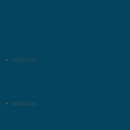
Quinta convocatoria del Prog
ASALE de becas de formación 
colaboración destinado a las 
de la Asociación de Academias 
Lengua Española (ASALE)
12/06/2026
El periodista y escritor Álex Gr
elegido para ocupar la silla «o»
RAE
29/05/2026
Fallece el académico José Man
Blecua