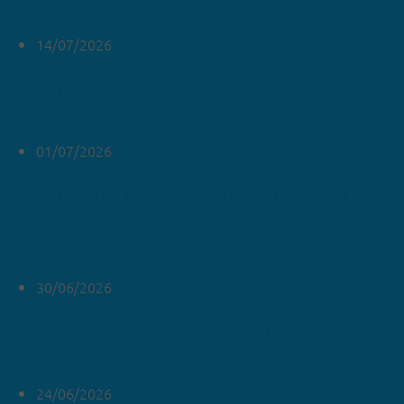
Noticias y artículos
14/07/2026
Fallece el escritor y académico 
RAE Luis Goytisolo
01/07/2026
La Fundación San Millán afirm
consolida su referencia en pat
lengua española
30/06/2026
El CORPES supera los 455 mill
formas
24/06/2026