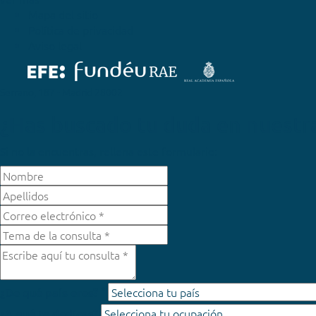
Mapa del sitio
Política de privacidad
Aviso legal
Serrano, 187 - Madrid 28002
¿Has buscado tu duda en nuestr
Si no la encuentras, rellena este formulario:
*
¿De qué país eres?
¿A qué te dedicas?