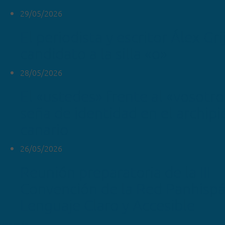
29/05/2026
El periodista y escritor Álex Gr
candidato a la silla «o»
28/05/2026
El «ustedes» frente al «vosotr
seña de identidad en el archipi
canario
26/05/2026
Reunión preparatoria de la III
Convención de la Red Panhispá
Lenguaje Claro y Accesible
ver más