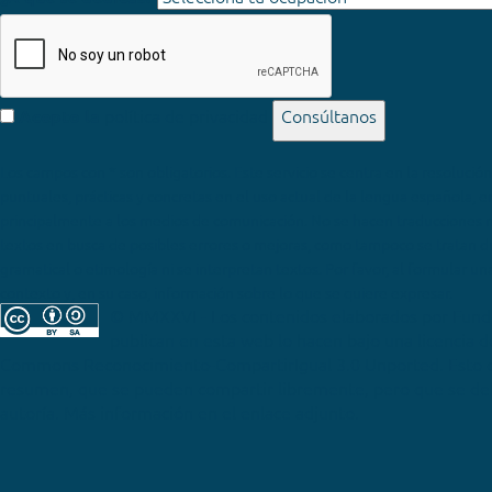
política de privacidad
Consúltanos
Acepto la
Los campos con * son obligatorios
© MMXXVI - Los contenidos elaborados por Fun
publican en esta web lo hacen bajo una licencia 
Commons Reconocimiento-CompartirIgual 3.0 Unported
. Esto 
resumen, que se pueden compartir libremente, pero que se deb
autoría. Más información en el enlace adjunto.