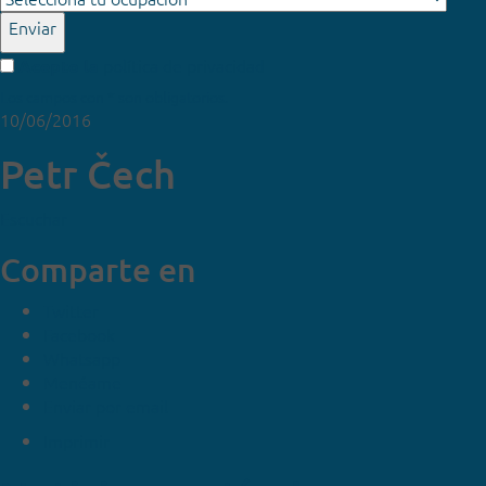
Enviar
política de privacidad
Acepto la
Los campos con * son obligatorios.
10/06/2016
Petr Čech
Escuchar
Comparte en
Twitter
Facebook
Whatsapp
Menéame
Enviar por email
Imprimir