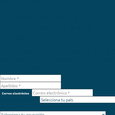
FundéuRAE:
¿Quieres recibir la
recomendación diaria de
FundéuRAE?
Completa este formulario para 
enviemos la recomendación diar
FundéuRAE.
Correo electrónico
¿De qué país eres? *
¿A qué te dedicas? *