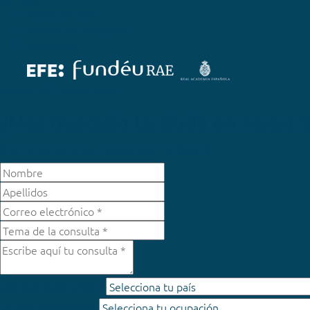
Mapa del sitio
Política de privacidad
Aviso legal
Serrano, 187 - Madrid 28002
¿Has buscado tu duda en nuestr
Si no la encuentras, rellena este formulario:
*
¿De qué país eres?
¿A qué te dedicas?