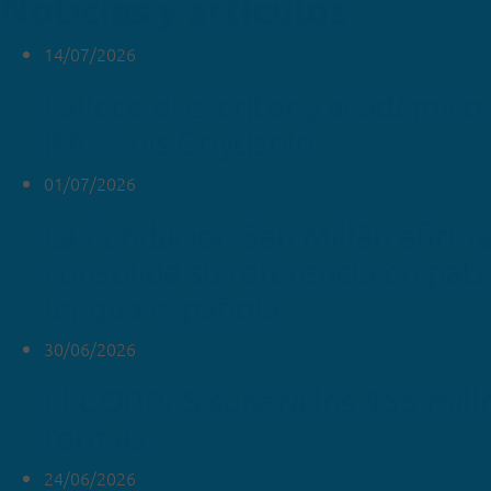
Noticias y artículos
14/07/2026
Fallece el escritor y académico 
RAE Luis Goytisolo
01/07/2026
La Fundación San Millán afirm
consolida su referencia en pat
lengua española
30/06/2026
El CORPES supera los 455 mill
formas
24/06/2026