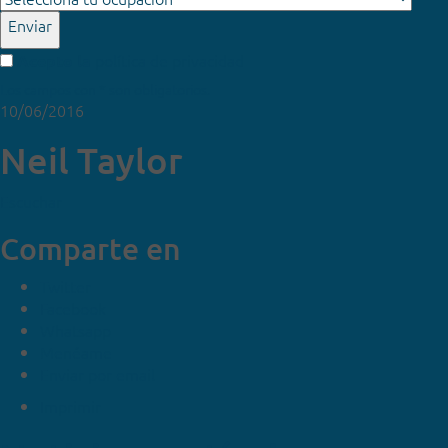
Enviar
política de privacidad
Acepto la
Los campos con * son obligatorios.
10/06/2016
Neil Taylor
Escuchar
Comparte en
Twitter
Facebook
Whatsapp
Menéame
Enviar por email
Imprimir