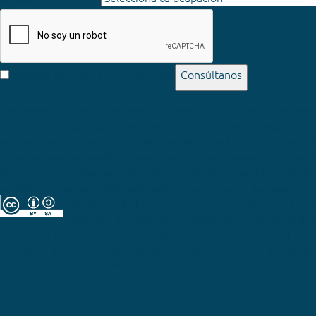
política de privacidad
Consúltanos
Acepto la
Los campos con * son obligatorios
© MMXXVI - Los contenidos elaborados por Fun
publican en esta web lo hacen bajo una licencia 
Commons Reconocimiento-CompartirIgual 3.0 Unported
. Esto 
resumen, que se pueden compartir libremente, pero que se deb
autoría. Más información en el enlace adjunto.