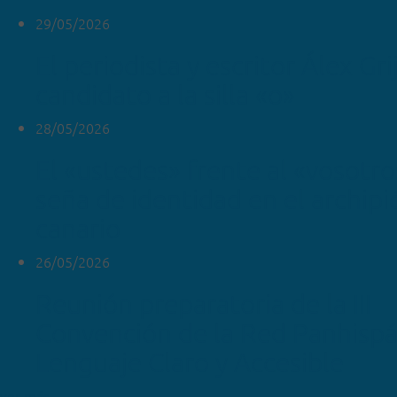
29/05/2026
El periodista y escritor Álex Gr
candidato a la silla «o»
28/05/2026
El «ustedes» frente al «vosotr
seña de identidad en el archipi
canario
26/05/2026
Reunión preparatoria de la III
Convención de la Red Panhispá
Lenguaje Claro y Accesible
ver más