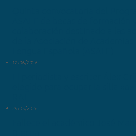
Quinta convocatoria del Prog
ASALE de becas de formación 
colaboración destinado a las 
de la Asociación de Academias 
Lengua Española (ASALE)
12/06/2026
El periodista y escritor Álex Gr
elegido para ocupar la silla «o»
RAE
29/05/2026
Fallece el académico José Man
Blecua