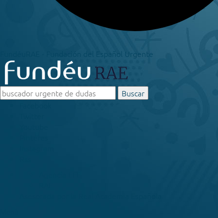
FundéuRAE - Fundación del Español Urgente
Buscar
Facebook
Twitter
Youtube
Pinteres
Instagram
Rss
Agencia EFE
RAE
Asesorada por la
Real Academia Española
Menú