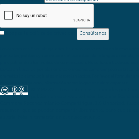
política de privacidad
Consúltanos
Acepto la
Los campos con * son obligatorios
© MMXXVI - Los contenidos elaborados por Fun
publican en esta web lo hacen bajo una licencia 
Commons Reconocimiento-CompartirIgual 3.0 Unported
. Esto 
resumen, que se pueden compartir libremente, pero que se deb
autoría. Más información en el enlace adjunto.