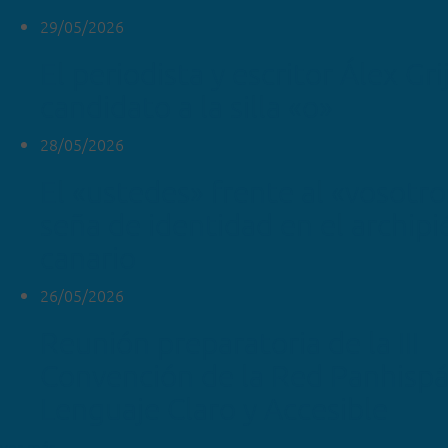
29/05/2026
El periodista y escritor Álex Gr
candidato a la silla «o»
28/05/2026
El «ustedes» frente al «vosotr
seña de identidad en el archipi
canario
26/05/2026
Reunión preparatoria de la III
Convención de la Red Panhispá
Lenguaje Claro y Accesible
ver más