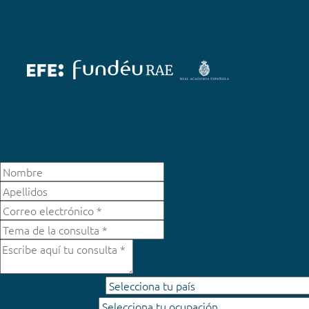
Mapa del sitio
Política de privacidad
Aviso legal
Serrano, 187 - Madrid 28002
¿Has buscado tu duda en nuestr
Si no la encuentras, rellena este formulario:
*
¿De qué país eres?
¿A qué te dedicas?