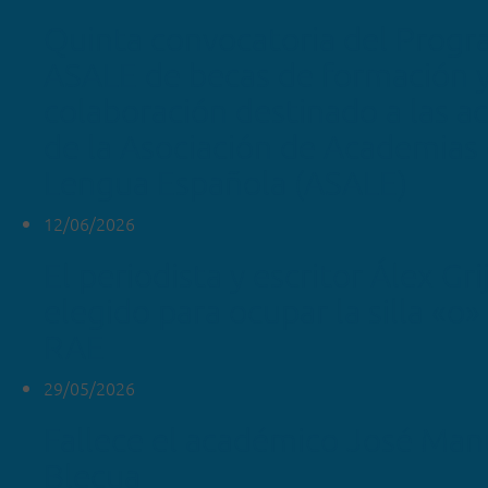
Quinta convocatoria del Prog
ASALE de becas de formación 
colaboración destinado a las 
de la Asociación de Academias 
Lengua Española (ASALE)
12/06/2026
El periodista y escritor Álex Gr
elegido para ocupar la silla «o»
RAE
29/05/2026
Fallece el académico José Man
Blecua