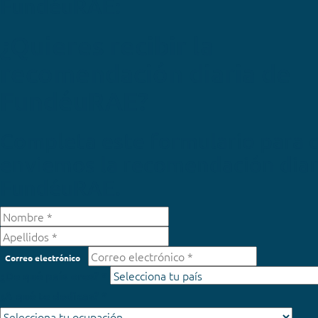
FundéuRAE:
¿Quieres recibir la
recomendación diaria de
FundéuRAE?
Completa este formulario para 
enviemos la recomendación diar
FundéuRAE.
Correo electrónico
¿De qué país eres? *
¿A qué te dedicas? *