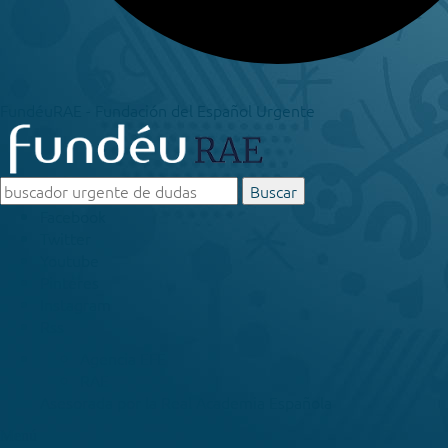
FundéuRAE - Fundación del Español Urgente
Buscar
Facebook
Twitter
Youtube
Pinteres
Instagram
Rss
Agencia EFE
RAE
Asesorada por la
Real Academia Española
Menú