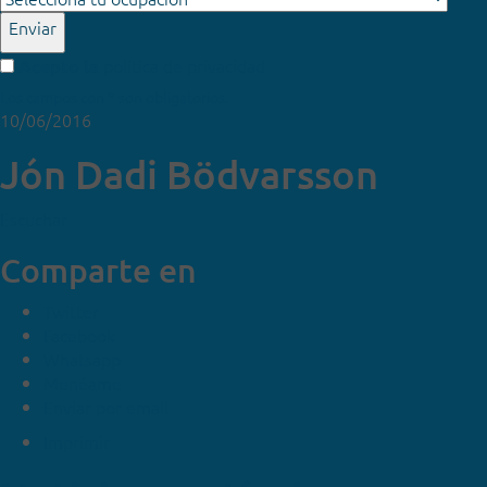
Enviar
política de privacidad
Acepto la
Los campos con * son obligatorios.
10/06/2016
Jón Dadi Bödvarsson
Escuchar
Comparte en
Twitter
Facebook
Whatsapp
Menéame
Enviar por email
Imprimir