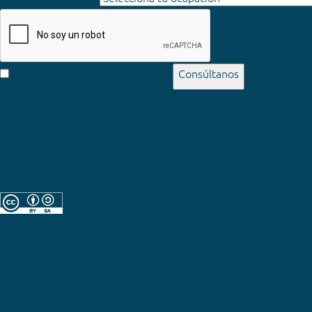
política de privacidad
Consúltanos
Acepto la
Los campos con * son obligatorios
© MMXXVI - Los contenidos elaborados por Fun
publican en esta web lo hacen bajo una licencia 
Commons Reconocimiento-CompartirIgual 3.0 Unported
. Esto 
resumen, que se pueden compartir libremente, pero que se deb
autoría. Más información en el enlace adjunto.