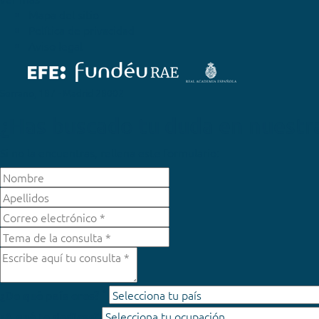
Mapa del sitio
Política de privacidad
Aviso legal
Serrano, 187 - Madrid 28002
¿Has buscado tu duda en nuestr
Si no la encuentras, rellena este formulario:
*
¿De qué país eres?
¿A qué te dedicas?