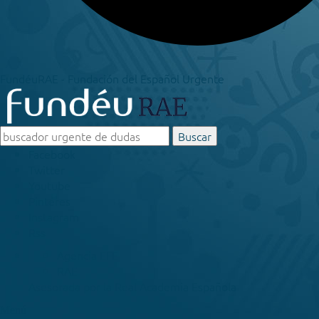
FundéuRAE - Fundación del Español Urgente
Buscar
Facebook
Twitter
Youtube
Pinteres
Instagram
Rss
Agencia EFE
RAE
Asesorada por la
Real Academia Española
Menú