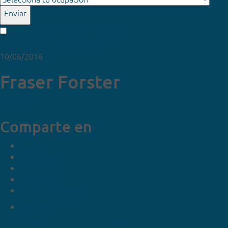
Enviar
política de privacidad
Acepto la
Los campos con * son obligatorios.
10/06/2016
Fraser Forster
Escuchar
Comparte en
Twitter
Facebook
Whatsapp
Menéame
Enviar por email
Imprimir