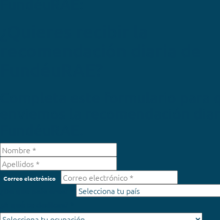
FundéuRAE:
¿Quieres recibir la
recomendación diaria de
FundéuRAE?
Completa este formulario para 
enviemos la recomendación diar
FundéuRAE.
Correo electrónico
¿De qué país eres? *
¿A qué te dedicas? *