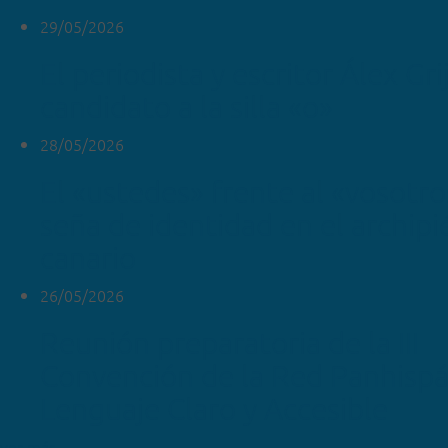
29/05/2026
El periodista y escritor Álex Gr
candidato a la silla «o»
28/05/2026
El «ustedes» frente al «vosotr
seña de identidad en el archipi
canario
26/05/2026
Reunión preparatoria de la III
Convención de la Red Panhispá
Lenguaje Claro y Accesible
ver más