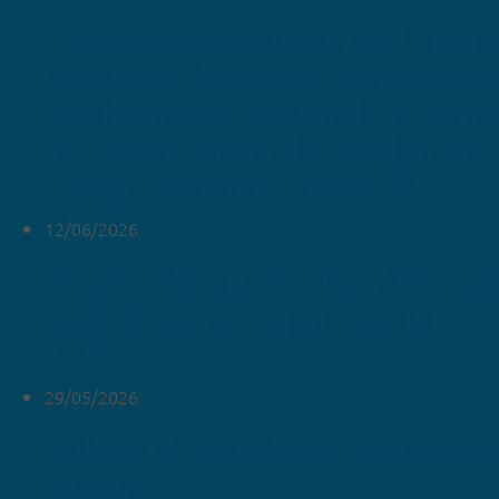
Quinta convocatoria del Prog
ASALE de becas de formación 
colaboración destinado a las 
de la Asociación de Academias 
Lengua Española (ASALE)
12/06/2026
El periodista y escritor Álex Gr
elegido para ocupar la silla «o»
RAE
29/05/2026
Fallece el académico José Man
Blecua