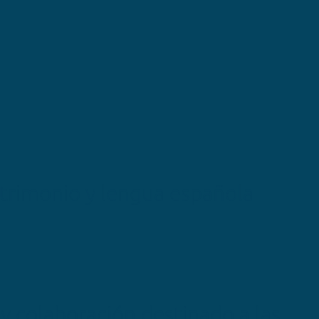
atrimonio y lengua española
 colaboración destinado a las