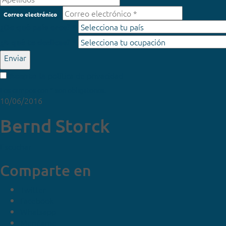
Correo electrónico
¿De qué país eres? *
¿A qué te dedicas? *
Enviar
política de privacidad
Acepto la
Los campos con * son obligatorios.
10/06/2016
Bernd Storck
Escuchar
Comparte en
Twitter
Facebook
Whatsapp
Menéame