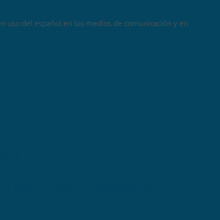
en uso del español en los medios de comunicación y en
AE?
ón diaria de FundéuRAE.