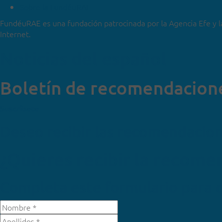
Sobre la FundéuRAE
FundéuRAE es una fundación patrocinada por la Agencia Efe y l
Internet.
Noticias del español
Boletín de recomendacion
Suscríbete
Deseo recibir las recomendacio
¿Quieres recibir la recom
Completa este formulario para 