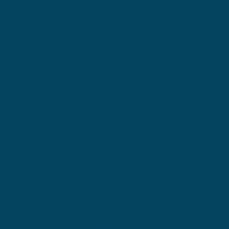
 (ASALE)
 «o» de la RAE
rchipiélago canario