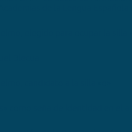
 Academias de la Lengua Española
ijelmo, elegido para ocupar la silla
uel Blecua
jelmo, candidato a la silla «o»
os» como seña de identidad en el a