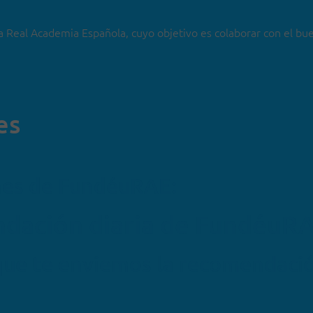
a Real Academia Española, cuyo objetivo es colaborar con el bu
es
nes de FundéuRAE:
endación diaria de FundéuR
que te enviemos la recomendaci