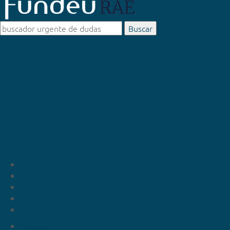
Buscar
Facebook
Twitter
Youtube
Pinteres
Instagram
Rss
Agencia EFE
RAE
Asesorada por la
Real Academia Española
Menú
Recomendaciones
Consultas
Categorías
Especiales
Blog
Noticias