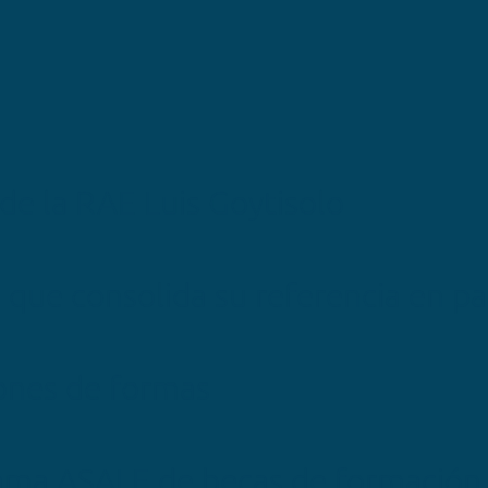
 de la RAE Luis Goytisolo
 que consolida su referencia en p
ones de formas
ama ASALE de becas de formación y