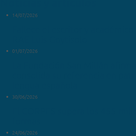
Noticias y artículos
14/07/2026
Fallece el escritor y académico 
RAE Luis Goytisolo
01/07/2026
La Fundación San Millán afirm
consolida su referencia en pat
lengua española
30/06/2026
El CORPES supera los 455 mill
formas
24/06/2026