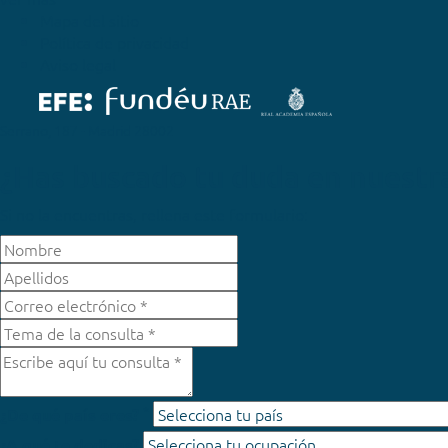
Mapa del sitio
Política de privacidad
Aviso legal
Serrano, 187 - Madrid 28002
¿Has buscado tu duda en nuestr
Si no la encuentras, rellena este formulario:
*
¿De qué país eres?
¿A qué te dedicas?