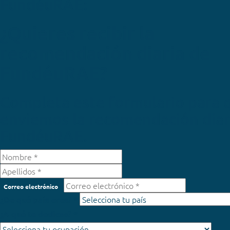
FundéuRAE:
¿Quieres recibir la
recomendación diaria de
FundéuRAE?
Completa este formulario para 
enviemos la recomendación diar
FundéuRAE.
Correo electrónico
¿De qué país eres? *
¿A qué te dedicas? *