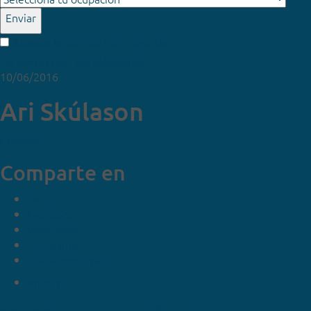
Enviar
política de privacidad
Acepto la
Los campos con * son obligatorios.
10/06/2016
Ari Skúlason
Escuchar
Comparte en
Twitter
Facebook
Whatsapp
Menéame
Enviar por email
Imprimir