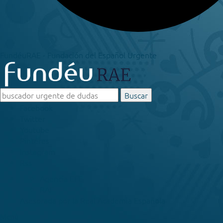
FundéuRAE - Fundación del Español Urgente
Buscar
Facebook
Twitter
Youtube
Pinteres
Instagram
Rss
Agencia EFE
RAE
Asesorada por la
Real Academia Española
Menú