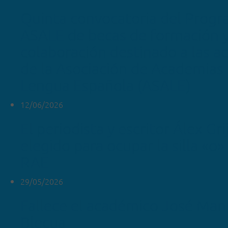
Quinta convocatoria del Prog
ASALE de becas de formación 
colaboración destinado a las 
de la Asociación de Academias 
Lengua Española (ASALE)
12/06/2026
El periodista y escritor Álex Gr
elegido para ocupar la silla «o»
RAE
29/05/2026
Fallece el académico José Man
Blecua