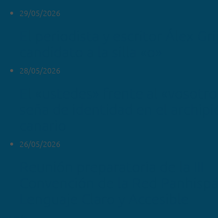
29/05/2026
El periodista y escritor Álex Gr
candidato a la silla «o»
28/05/2026
El «ustedes» frente al «vosotr
seña de identidad en el archipi
canario
26/05/2026
Reunión preparatoria de la III
Convención de la Red Panhispá
Lenguaje Claro y Accesible
ver más