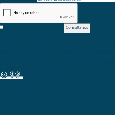
política de privacidad
Consúltanos
Acepto la
Los campos con * son obligatorios
© MMXXVI - Los contenidos elaborados por Fun
publican en esta web lo hacen bajo una licencia 
Commons Reconocimiento-CompartirIgual 3.0 Unported
. Esto 
resumen, que se pueden compartir libremente, pero que se deb
autoría. Más información en el enlace adjunto.