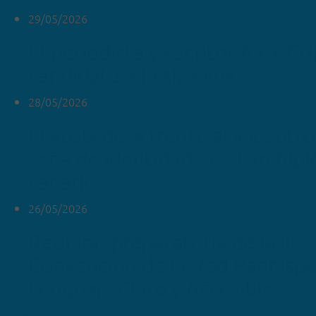
29/05/2026
El periodista y escritor Álex Gr
candidato a la silla «o»
28/05/2026
El «ustedes» frente al «vosotr
seña de identidad en el archipi
canario
26/05/2026
Reunión preparatoria de la III
Convención de la Red Panhispá
Lenguaje Claro y Accesible
ver más