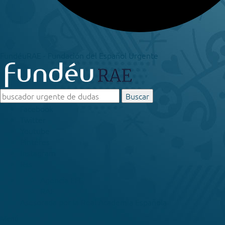
FundéuRAE - Fundación del Español Urgente
Buscar
Facebook
Twitter
Youtube
Pinteres
Instagram
Rss
Agencia EFE
RAE
Asesorada por la
Real Academia Española
Menú