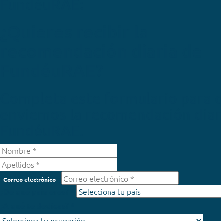
FundéuRAE:
¿Quieres recibir la
recomendación diaria de
FundéuRAE?
Completa este formulario para 
enviemos la recomendación diar
FundéuRAE.
Correo electrónico
¿De qué país eres? *
¿A qué te dedicas? *