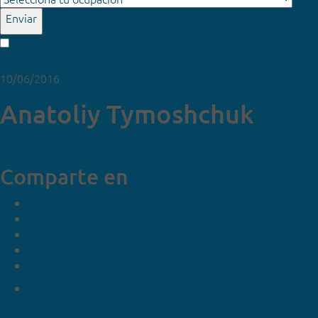
Enviar
política de privacidad
Acepto la
Los campos con * son obligatorios.
10/06/2016
Anatoliy Tymoshchuk
Escuchar
Comparte en
Twitter
Facebook
Whatsapp
Menéame
Enviar por email
Imprimir