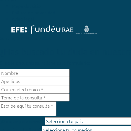
Mapa del sitio
Política de privacidad
Aviso legal
Serrano, 187 - Madrid 28002
¿Has buscado tu duda en nuestr
Si no la encuentras, rellena este formulario:
*
¿De qué país eres?
¿A qué te dedicas?