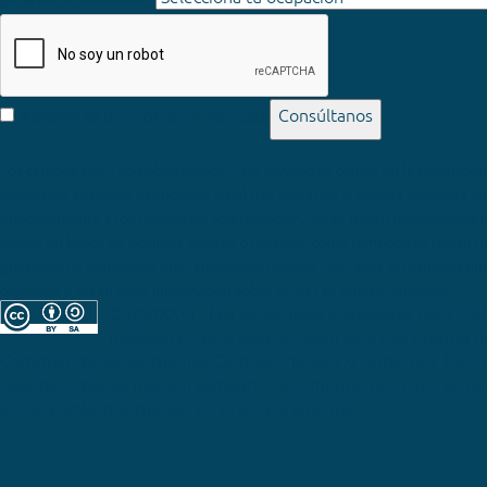
política de privacidad
Consúltanos
Acepto la
Los campos con * son obligatorios
© MMXXVI - Los contenidos elaborados por Fun
publican en esta web lo hacen bajo una licencia 
Commons Reconocimiento-CompartirIgual 3.0 Unported
. Esto 
resumen, que se pueden compartir libremente, pero que se deb
autoría. Más información en el enlace adjunto.