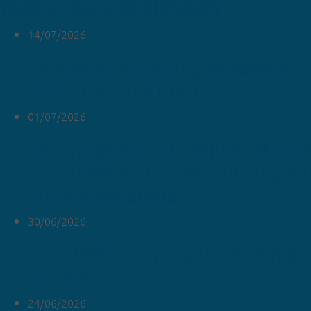
Noticias y artículos
14/07/2026
Fallece el escritor y académico 
RAE Luis Goytisolo
01/07/2026
La Fundación San Millán afirm
consolida su referencia en pat
lengua española
30/06/2026
El CORPES supera los 455 mill
formas
24/06/2026