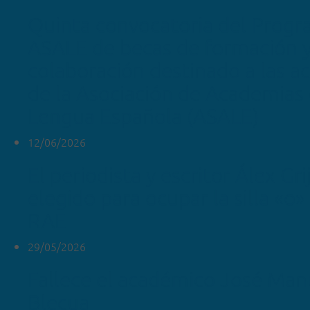
Quinta convocatoria del Prog
ASALE de becas de formación 
colaboración destinado a las 
de la Asociación de Academias 
Lengua Española (ASALE)
12/06/2026
El periodista y escritor Álex Gr
elegido para ocupar la silla «o»
RAE
29/05/2026
Fallece el académico José Man
Blecua