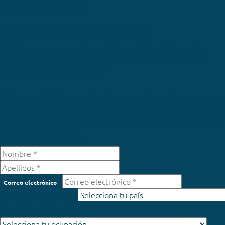
FundéuRAE:
¿Quieres recibir la
recomendación diaria de
FundéuRAE?
Completa este formulario para 
enviemos la recomendación diar
FundéuRAE.
Correo electrónico
¿De qué país eres? *
¿A qué te dedicas? *