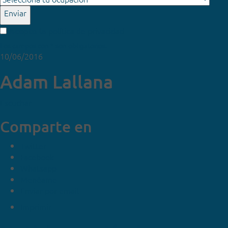
Enviar
política de privacidad
Acepto la
Los campos con * son obligatorios.
10/06/2016
Adam Lallana
Escuchar
Comparte en
Twitter
Facebook
Whatsapp
Menéame
Enviar por email
Imprimir