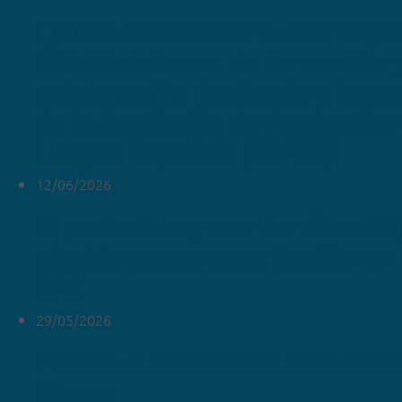
Quinta convocatoria del Prog
ASALE de becas de formación 
colaboración destinado a las 
de la Asociación de Academias 
Lengua Española (ASALE)
12/06/2026
El periodista y escritor Álex Gr
elegido para ocupar la silla «o»
RAE
29/05/2026
Fallece el académico José Man
Blecua