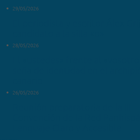
29/05/2026
El periodista y escritor Álex Gr
candidato a la silla «o»
28/05/2026
El «ustedes» frente al «vosotr
seña de identidad en el archipi
canario
26/05/2026
Reunión preparatoria de la III
Convención de la Red Panhispá
Lenguaje Claro y Accesible
ver más