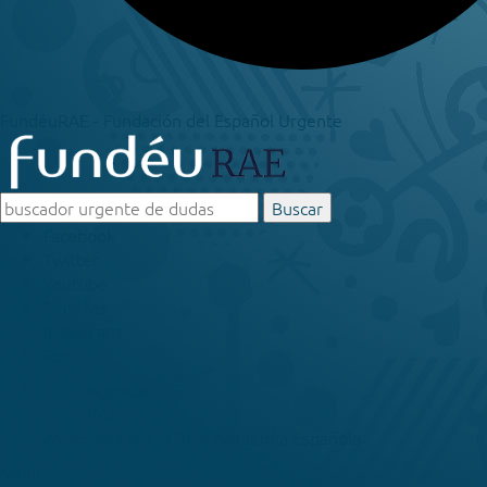
FundéuRAE - Fundación del Español Urgente
Buscar
Facebook
Twitter
Youtube
Pinteres
Instagram
Rss
Agencia EFE
RAE
Asesorada por la
Real Academia Española
Menú