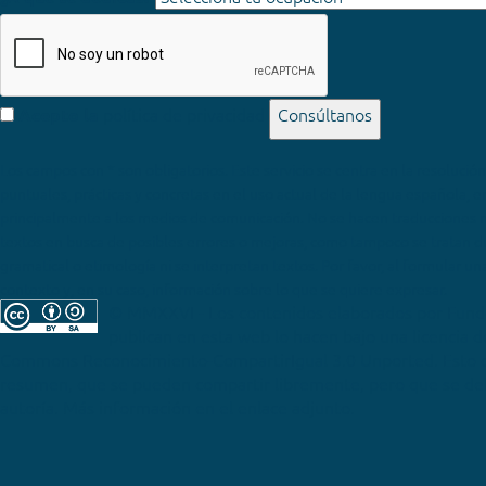
política de privacidad
Consúltanos
Acepto la
Los campos con * son obligatorios
© MMXXVI - Los contenidos elaborados por Fun
publican en esta web lo hacen bajo una licencia 
Commons Reconocimiento-CompartirIgual 3.0 Unported
. Esto 
resumen, que se pueden compartir libremente, pero que se deb
autoría. Más información en el enlace adjunto.