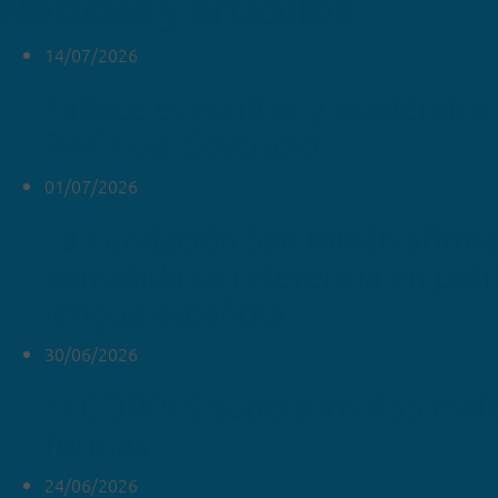
Noticias y artículos
14/07/2026
Fallece el escritor y académico 
RAE Luis Goytisolo
01/07/2026
La Fundación San Millán afirm
consolida su referencia en pat
lengua española
30/06/2026
El CORPES supera los 455 mill
formas
24/06/2026