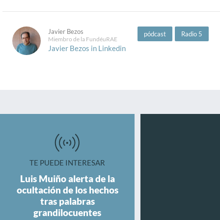
Javier Bezos
pódcast
Radio 5
Miembro de la FundéuRAE
Javier Bezos in Linkedin
TE PUEDE INTERESAR
Luis Muiño alerta de la
ocultación de los hechos
tras palabras
grandilocuentes