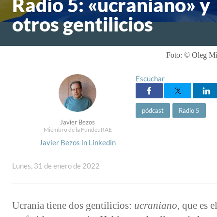
Radio 5: «ucraniano» y
otros gentilicios
Foto: © Oleg Mi
Escuchar
pódcast
Radio 5
Javier Bezos
Miembro de la FundéuRAE
Javier Bezos in Linkedin
Lunes, 31 de enero de 2022
Ucrania tiene dos gentilicios:
ucraniano
, que es e