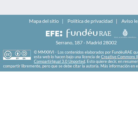
Mapa del sitio
Política de privacidad
Aviso le
Serrano, 187 - Madrid 28002
© MMXXVI - Los contenidos elaborados por FundéuRAE que
esta web lo hacen bajo una licencia de
Creative Commons R
CompartirIgual 3.0 Unported
. Esto quiere decir, en resume
compartir libremente, pero que se debe citar la autoría. Más información en e