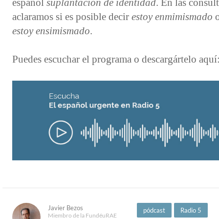
español
suplantación de identidad
. En las consult
aclaramos si es posible decir
estoy enmimismado
o
estoy ensimismado
.
Puedes escuchar el programa o descargártelo aquí
Javier Bezos
pódcast
Radio 5
Miembro de la FundéuRAE