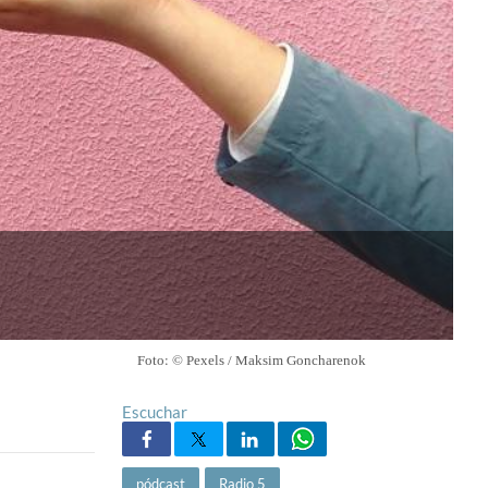
Foto: © Pexels / Maksim Goncharenok
Escuchar
pódcast
Radio 5