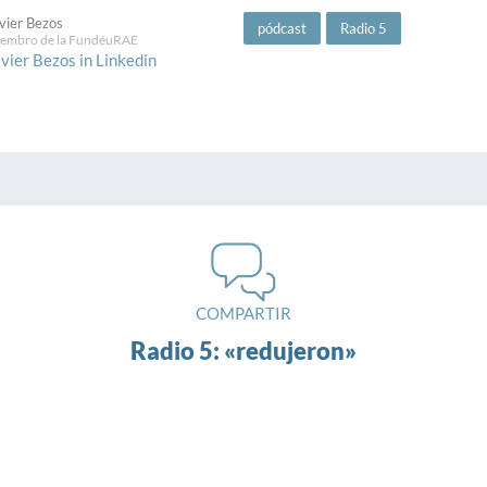
vier Bezos
pódcast
Radio 5
embro de la FundéuRAE
vier Bezos in Linkedin
COMPARTIR
Radio 5: «redujeron»