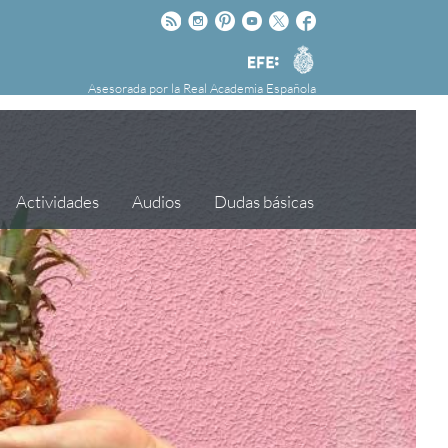
Rss
Instagram
Pinteres
Youtube
Twitter
Facebook
RAE
Agencia
nú
NOTICIAS
SOBRE LA FUNDÉURAE
EFE
Asesorada por la
Real Academia Española
FundéuRAE es una fundación patrocinada por
la Agencia Efe y la Real Academia Española,
cuyo objetivo es colaborar con el buen uso del
español en los medios de comunicación y en
Actividades
Audios
Dudas básicas
Internet.