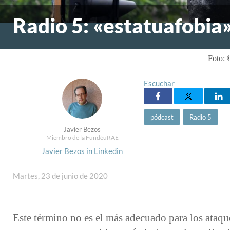
Radio 5: «estatuafobia
Foto:
Escuchar
pódcast
Radio 5
Javier Bezos
Miembro de la FundéuRAE
Javier Bezos in Linkedin
Martes, 23 de junio de 2020
Este término no es el más adecuado para los ataqu