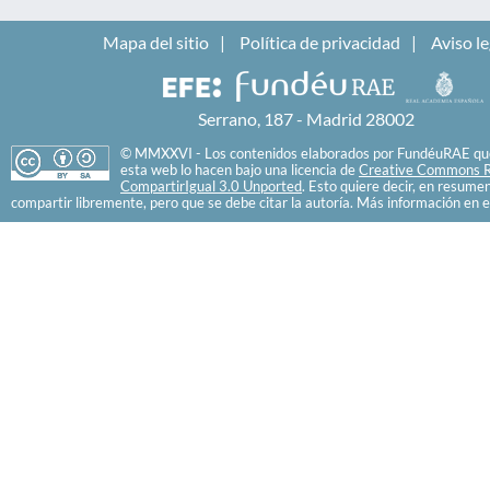
Mapa del sitio
Política de privacidad
Aviso le
Serrano, 187 - Madrid 28002
© MMXXVI - Los contenidos elaborados por FundéuRAE que
esta web lo hacen bajo una licencia de
Creative Commons R
CompartirIgual 3.0 Unported
. Esto quiere decir, en resume
compartir libremente, pero que se debe citar la autoría. Más información en e