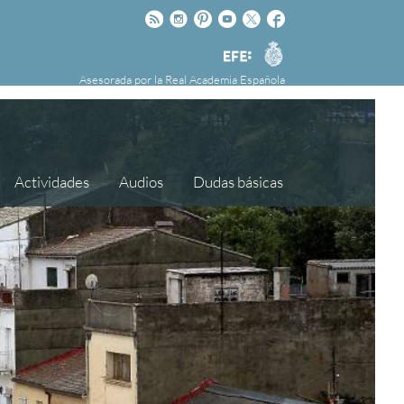
Rss
Instagram
Pinteres
Youtube
Twitter
Facebook
RAE
Agencia
nú
NOTICIAS
SOBRE LA FUNDÉURAE
EFE
Asesorada por la
Real Academia Española
FundéuRAE es una fundación patrocinada por
la Agencia Efe y la Real Academia Española,
cuyo objetivo es colaborar con el buen uso del
español en los medios de comunicación y en
Actividades
Audios
Dudas básicas
Internet.