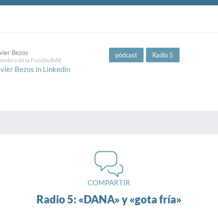
vier Bezos
pódcast
Radio 5
embro de la FundéuRAE
vier Bezos in Linkedin
COMPARTIR
Radio 5: «DANA» y «gota fría»