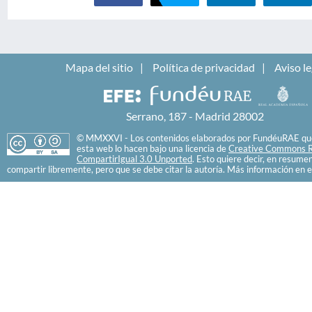
Mapa del sitio
Política de privacidad
Aviso le
Serrano, 187 - Madrid 28002
© MMXXVI - Los contenidos elaborados por FundéuRAE que
esta web lo hacen bajo una licencia de
Creative Commons R
CompartirIgual 3.0 Unported
. Esto quiere decir, en resume
compartir libremente, pero que se debe citar la autoría. Más información en e