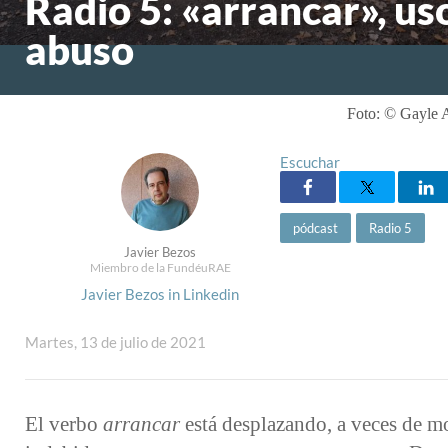
Radio 5: «arrancar», us
abuso
Foto: © Gayle A
Escuchar
pódcast
Radio 5
Javier Bezos
Miembro de la FundéuRAE
Javier Bezos in Linkedin
Martes, 13 de julio de 2021
El verbo
arrancar
está desplazando, a veces de 