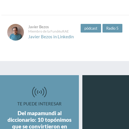
Javier Bezos
pódcast
Radio 5
Miembro de la FundéuRAE
Javier Bezos in Linkedin
TE PUEDE INTERESAR
Del mapamundi al
diccionario: 10 topónimos
que se convirtieron en