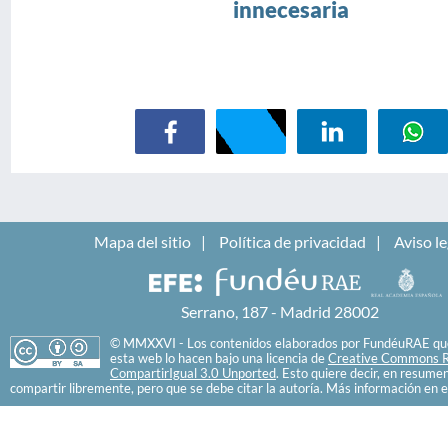
innecesaria
Mapa del sitio
Política de privacidad
Aviso le
Serrano, 187 - Madrid 28002
© MMXXVI - Los contenidos elaborados por FundéuRAE que
esta web lo hacen bajo una licencia de
Creative Commons R
CompartirIgual 3.0 Unported
. Esto quiere decir, en resume
compartir libremente, pero que se debe citar la autoría. Más información en e