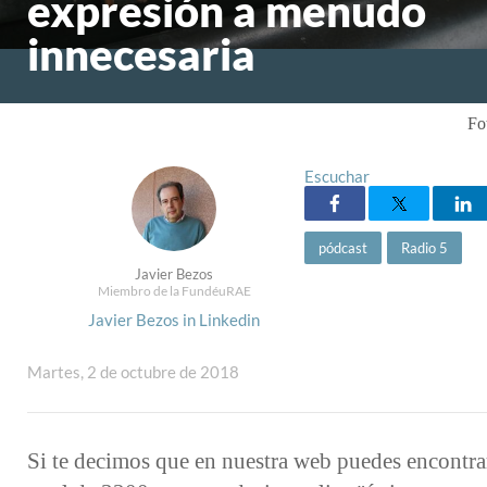
expresión a menudo
innecesaria
Fo
Escuchar
pódcast
Radio 5
Javier Bezos
Miembro de la FundéuRAE
Javier Bezos in Linkedin
Martes, 2 de octubre de 2018
Si te decimos que en nuestra web puedes encontra