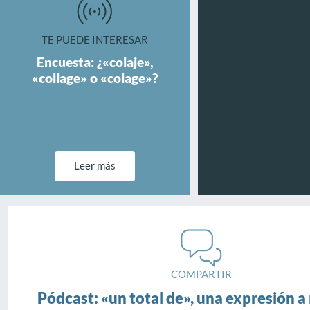
TE PUEDE INTERESAR
Encuesta: ¿«colaje»,
«collage» o «colage»?
Leer más
COMPARTIR
Pódcast: «un total de», una expresión 