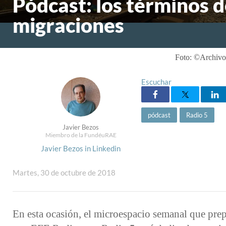
Pódcast: los términos d
migraciones
Foto: ©Archivo
Escuchar
pódcast
Radio 5
Javier Bezos
Miembro de la FundéuRAE
Javier Bezos in Linkedin
Martes, 30 de octubre de 2018
En esta ocasión, el microespacio semanal que pr