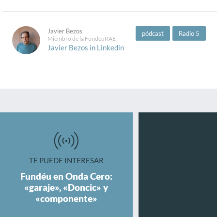
Javier Bezos
pódcast
Radio 5
Miembro de la FundéuRAE
Javier Bezos in Linkedin
TE PUEDE INTERESAR
Fundéu en Onda Cero:
«garaje», «Doncic» y
«componente»