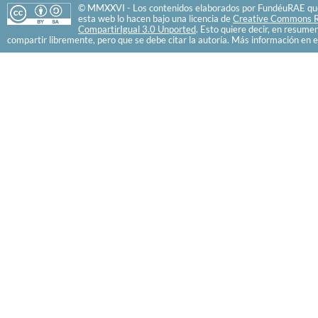
© MMXXVI - Los contenidos elaborados por FundéuRAE que
esta web lo hacen bajo una licencia de
Creative Commons R
CompartirIgual 3.0 Unported
. Esto quiere decir, en resume
compartir libremente, pero que se debe citar la autoría. Más información en e