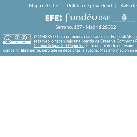
Mapa del sitio
Política de privacidad
Aviso le
Serrano, 187 - Madrid 28002
© MMXXVI - Los contenidos elaborados por FundéuRAE que
esta web lo hacen bajo una licencia de
Creative Commons R
CompartirIgual 3.0 Unported
. Esto quiere decir, en resume
compartir libremente, pero que se debe citar la autoría. Más información en e