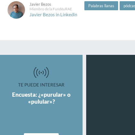
Javier Bezos
Palabras llanas
pódca
Miembro de la FundéuRAE
Javier Bezos in Linkedin
TE PUEDE INTERESAR
Encuesta: ¿«purular» o
«pulular»?