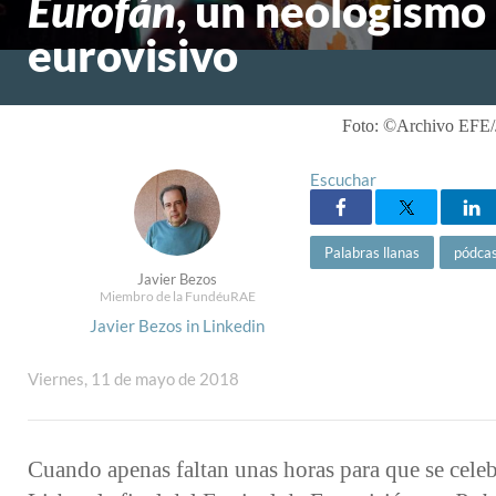
Eurofán
, un neologismo
eurovisivo
Foto: ©Archivo EFE/
Escuchar
Palabras llanas
pódca
Javier Bezos
Miembro de la FundéuRAE
Javier Bezos in Linkedin
Viernes, 11 de mayo de 2018
Cuando apenas faltan unas horas para que se celeb