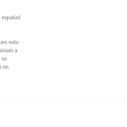
l español
ues solo
niman a
 os
s en