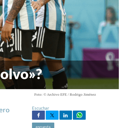
polvo»?
Foto: © Archivo EFE / Rodrigo Jiménez
ero
Escuchar
encuesta