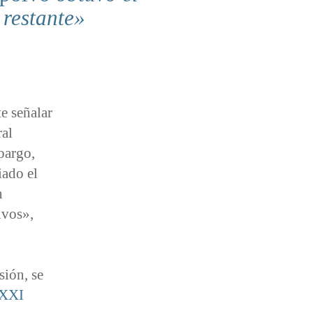
restante
te señalar
ral
bargo,
iado el
n
lvos»,
sión, se
 XXI