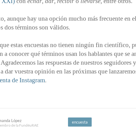
 XXI)
con
echar
,
dar
,
recibir
o
llevarse
, entre otros.
nto, aunque hay una opción mucho más frecuente en e
os dos términos son válidos.
ue estas encuestas no tienen ningún fin científico, p
n a conocer qué términos usan los hablantes que se a
. Agradecemos las respuestas de nuestros seguidores y
 a dar vuestra opinión en las próximas que lanzaremo
uenta de Instagram
.
manda López
encuesta
embro de la FundéuRAE