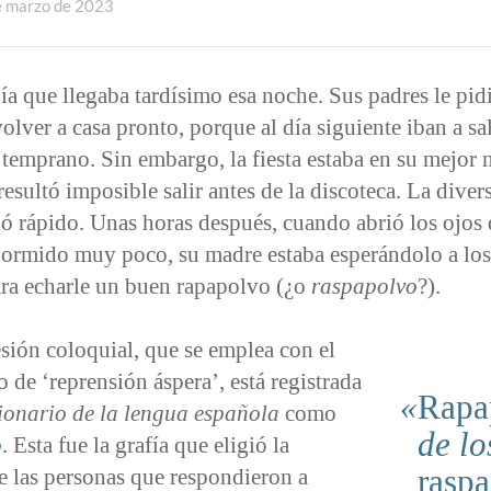
e marzo de 2023
ía que llegaba tardísimo esa noche. Sus padres le pid
volver a casa pronto, porque al día siguiente iban a sal
 temprano. Sin embargo, la fiesta estaba en su mejor
 resultó imposible salir antes de la discoteca. La diver
ó rápido. Unas horas después, cuando abrió los ojos
dormido muy poco, su madre estaba esperándolo a los
ara echarle un buen rapapolvo (¿o
raspapolvo
?).
sión coloquial, que se emplea con el
o de ‘reprensión áspera’, está registrada
Rapa
ionario de la lengua española
como
de lo
o
. Esta fue la grafía que eligió la
rasp
e las personas que respondieron a