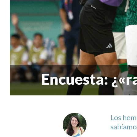
Encuesta: ¿«r
Los hem
sabíamos