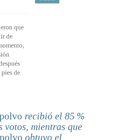
ieron que
ir de
 momento,
sión
 después
 pies de
polvo
recibió el
85 %
s votos, mientras que
apolvo
obtuvo el