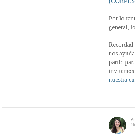
(CORPES
Por lo ta
general, l
Recordad q
nos ayuda
participar
invitamos
nuestra c
A
Mi