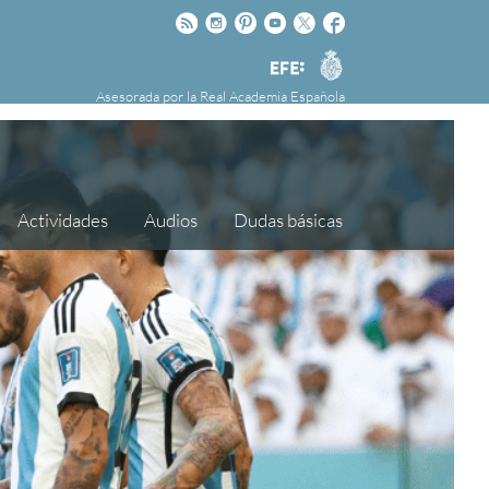
Rss
Instagram
Pinteres
Youtube
Twitter
Facebook
RAE
Agencia
nú
NOTICIAS
SOBRE LA FUNDÉURAE
EFE
Asesorada por la
Real Academia Española
FundéuRAE es una fundación patrocinada por
la Agencia Efe y la Real Academia Española,
cuyo objetivo es colaborar con el buen uso del
español en los medios de comunicación y en
Actividades
Audios
Dudas básicas
Internet.