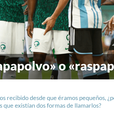
apapolvo» o «raspa
os recibido desde que éramos pequeños, ¿p
 que existían dos formas de llamarlos?