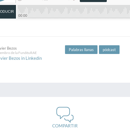
vier Bezos
Palabras llanas
pódcast
embro de la FundéuRAE
vier Bezos in Linkedin
COMPARTIR