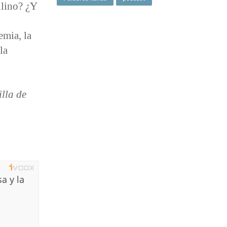
ilino? ¿Y
emia, la
la
illa de