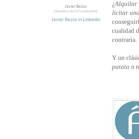
¿
Alquilar
Javier Bezos
Miembro de la FundéuRAE
licitar un
Javier Bezos in Linkedin
conseguir
cualidad d
contraria.
Y un clási
patata
o
t