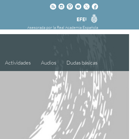
Rss
Instagram
Pinteres
Youtube
Twitter
Facebook
RAE
Agencia
nú
NOTICIAS
SOBRE LA FUNDÉURAE
EFE
Asesorada por la
Real Academia Española
FundéuRAE es una fundación patrocinada por
la Agencia Efe y la Real Academia Española,
cuyo objetivo es colaborar con el buen uso del
español en los medios de comunicación y en
Actividades
Audios
Dudas básicas
Internet.