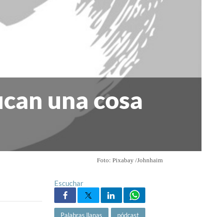
ican una cosa
Foto: Pixabay /Johnhaim
Escuchar
Palabras llanas
pódcast