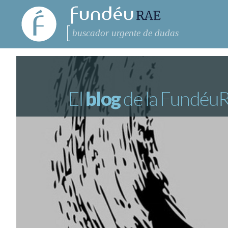
FundéuRAE
- Fundación
del Español
Buscar
RECOMENDACIONES
CONSULTAS
Urgente
El
blog
de la Fundéu