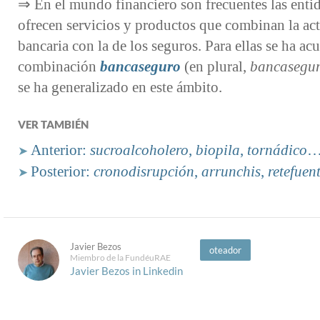
⇒ En el mundo financiero son frecuentes las enti
ofrecen servicios y productos que combinan la ac
bancaria con la de los seguros. Para ellas se ha ac
combinación
bancaseguro
(en plural,
bancasegu
se ha generalizado en este ámbito.
VER TAMBIÉN
Anterior:
sucroalcoholero
,
biopila
,
tornádico
➤
Posterior:
cronodisrupción
,
arrunchis
,
retefuen
➤
Javier Bezos
oteador
Miembro de la FundéuRAE
Javier Bezos in Linkedin