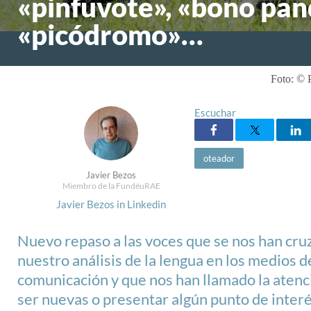
«pinfuvote», «bono pan
«picódromo»…
Foto: © 
Escuchar
oteador
Javier Bezos
Miembro de la FundéuRAE
Javier Bezos in Linkedin
Nuevo repaso a las voces que se nos han cru
nuestro análisis de la lengua en los medios d
comunicación y que nos han llamado la atenc
ser nuevas o presentar algún punto de interé