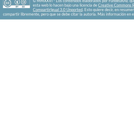
© MMXXVI - Los contenidos elaborados por FundéuRAE que
esta web lo hacen bajo una licencia de
Creative Commons R
CompartirIgual 3.0 Unported
. Esto quiere decir, en resume
compartir libremente, pero que se debe citar la autoría. Más información en e