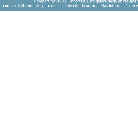
CompartirIgual 3.0 Unported
. Esto quiere decir, en resume
compartir libremente, pero que se debe citar la autoría. Más información en e