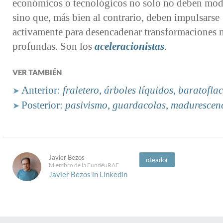
económicos o tecnológicos no solo no deben mod
sino que, más bien al contrario, deben impulsarse
activamente para desencadenar transformaciones 
profundas. Son los
aceleracionistas
.
VER TAMBIÉN
Anterior:
fraletero
,
árboles líquidos
,
baratofla
➤
Posterior:
pasivismo
,
guardacolas
,
madurescen
➤
Javier Bezos
oteador
Miembro de la FundéuRAE
Javier Bezos in Linkedin