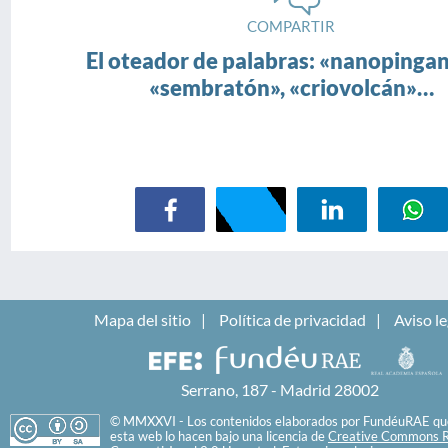
COMPARTIR
El oteador de palabras: «nanopingani
«sembratón», «criovolcán»…
Mapa del sitio
Política de privacidad
Aviso le
Serrano, 187 - Madrid 28002
© MMXXVI - Los contenidos elaborados por FundéuRAE que
esta web lo hacen bajo una licencia de
Creative Commons R