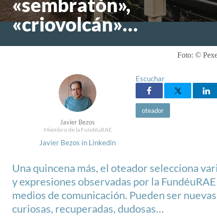
«sembratón»,
«criovolcán»…
Foto: © Pexe
Escuchar
oteador
Javier Bezos
Miembro de la FundéuRAE
Javier Bezos in Linkedin
Una quincena más, el oteador selecciona var
y expresiones observadas por la FundéuRAE 
medios de comunicación. Pueden ser nuevas
curiosas, recuperadas, dudosas…