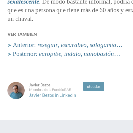
sexalescente
.
De modo bastante informal, podría d
que es una persona que tiene más de 60 años y es
un chaval.
VER TAMBIÉN
Anterior:
reseguir
,
escarabeo
,
sologamia
…
➤
Posterior:
europibe
,
indalo
,
nanobastón
…
➤
Javier Bezos
oteador
Miembro de la FundéuRAE
Javier Bezos in Linkedin