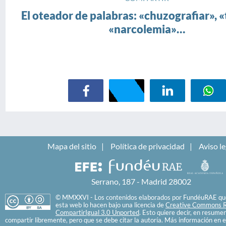
El oteador de palabras: «chuzografiar», 
«narcolemia»…
Mapa del sitio
Política de privacidad
Aviso le
Serrano, 187 - Madrid 28002
© MMXXVI - Los contenidos elaborados por FundéuRAE que
esta web lo hacen bajo una licencia de
Creative Commons R
CompartirIgual 3.0 Unported
. Esto quiere decir, en resume
compartir libremente, pero que se debe citar la autoría. Más información en e