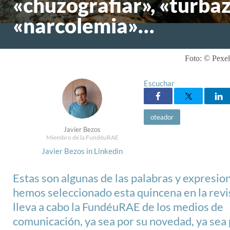
«chuzografiar», «turbaz
«narcolemia»…
Foto: © Pexel
Escuchar
oteador
Javier Bezos
Miembro de la FundéuRAE
Javier Bezos in Linkedin
Estas son algunas de las palabras y expresio
hemos seleccionado esta quincena en la revi
lleva a cabo la FundéuRAE de los medios de
comunicación, ya sea por su novedad, ya sea