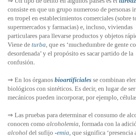
⇒ Un tipo de delito en algunos países es el
turba
consiste en que un grupo numeroso de personas 
en tropel en establecimientos comerciales (sobre 
supermercados y farmacias) e, incluso, viviendas
particulares para llevarse productos y objetos ráp
Viene de
turba
, que es ‘muchedumbre de gente co
desordenada’ y el propósito es sacar partido de la
confusión.
⇒ En los órganos
bioartificiales
se combinan ele
biológicos con sintéticos. Es decir, en lugar de ser
mecánicos pueden incorporar, por ejemplo, células
⇒ Las pruebas para determinar el consumo de alc
conocen como
alcoholemia
, formada con la adici
alcohol
del sufijo
-⁠emia
, que significa ‘presencia