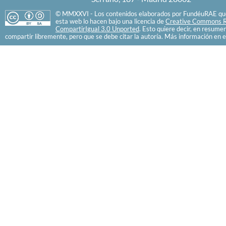
© MMXXVI - Los contenidos elaborados por FundéuRAE que
esta web lo hacen bajo una licencia de
Creative Commons R
CompartirIgual 3.0 Unported
. Esto quiere decir, en resume
compartir libremente, pero que se debe citar la autoría. Más información en e