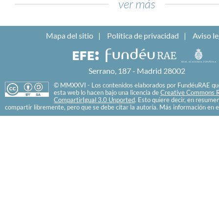
ver más
Mapa del sitio
Política de privacidad
Aviso le
Serrano, 187 - Madrid 28002
© MMXXVI - Los contenidos elaborados por FundéuRAE que
esta web lo hacen bajo una licencia de
Creative Commons R
CompartirIgual 3.0 Unported
. Esto quiere decir, en resume
compartir libremente, pero que se debe citar la autoría. Más información en e