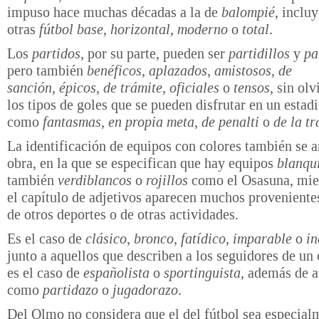
impuso hace muchas décadas a la de
balompié
, incluy
otras
fútbol base
,
horizontal
,
moderno
o
total
.
Los
partidos
, por su parte, pueden ser
partidillos
y
pa
pero también
benéficos
,
aplazados
,
amistosos
,
de
sanción
,
épicos
,
de trámite
,
oficiales
o
tensos
, sin ol
los tipos de goles que se pueden disfrutar en un estadi
como
fantasmas
,
en propia meta
,
de penalti
o
de la t
La identificación de equipos con colores también se a
obra, en la que se especifican que hay equipos
blanqu
también
verdiblancos
o
rojillos
como el Osasuna, mie
el capítulo de adjetivos aparecen muchos proveniente
de otros deportes o de otras actividades.
Es el caso de
clásico
,
bronco
,
fatídico
,
imparable
o
in
junto a aquellos que describen a los seguidores de un
es el caso de
españolista
o
sportinguista
, además de 
como
partidazo
o
jugadorazo
.
Del Olmo no considera que el del fútbol sea especial