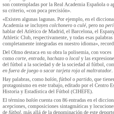
son contempladas por la Real Academia Española o a
su criterio, «con poca precisión».
«Existen algunas lagunas. Por ejemplo, en el dicciona
Academia se incluyen
colchonero
o
culé
, pero no
per
hablar del Atlético de Madrid, el Barcelona, el Espany
Athletic Club, respectivamente, y todas esas palabras
completamente integradas en nuestro idioma», record
Del Olmo destaca en su obra la polisemia, con voces
como
corte
,
entrada
,
hachazo
o
local
y las expresion
del fútbol a la sociedad y de la sociedad al fútbol, c
en fuera de juego
o
sacar tarjeta roja al maltratador
.
Hay palabras, como
balón
,
fútbol
o
partido
, que tiene
protagonismo en este trabajo, editado por el Centro E
Historia y Estadística del Fútbol (CIHEFE).
El término
balón
cuenta con 86 entradas en el diccion
acepciones, composiciones sintagmáticas y locucione
de
fútbol
, más allá de la denominación de este deporte