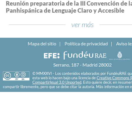
Reunión preparatoria de la III Convención de l
Panhispánica de Lenguaje Claro y Accesible
ver más
Mapa del sitio
Política de privacidad
Aviso le
Serrano, 187 - Madrid 28002
© MMXXVI - Los contenidos elaborados por FundéuRAE que
esta web lo hacen bajo una licencia de
Creative Commons R
CompartirIgual 3.0 Unported
. Esto quiere decir, en resume
compartir libremente, pero que se debe citar la autoría. Más información en e