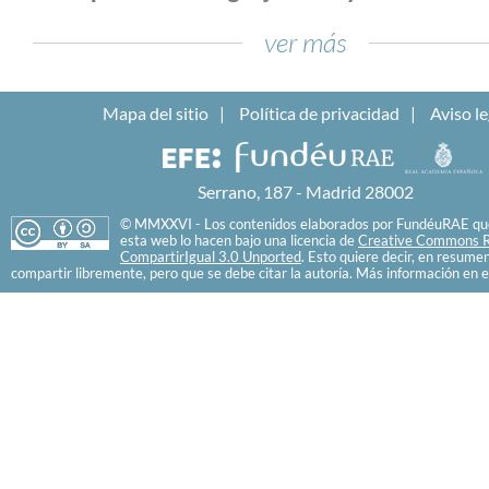
ver más
Mapa del sitio
Política de privacidad
Aviso le
Serrano, 187 - Madrid 28002
© MMXXVI - Los contenidos elaborados por FundéuRAE que
esta web lo hacen bajo una licencia de
Creative Commons R
CompartirIgual 3.0 Unported
. Esto quiere decir, en resume
compartir libremente, pero que se debe citar la autoría. Más información en e