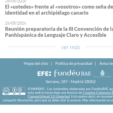
28/05/2026
El «ustedes» frente al «vosotros» como seña d
identidad en el archipiélago canario
26/05/2026
Reunión preparatoria de la III Convención de l
Panhispánica de Lenguaje Claro y Accesible
ver más
Mapa del sitio
Política de privacidad
Aviso le
Serrano, 187 - Madrid 28002
© MMXXVI - Los contenidos elaborados por FundéuRAE que
esta web lo hacen bajo una licencia de
Creative Commons R
CompartirIgual 3.0 Unported
. Esto quiere decir, en resume
compartir libremente, pero que se debe citar la autoría. Más información en e