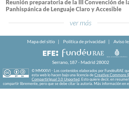
Reunión preparatoria de la III Convención de l
Panhispánica de Lenguaje Claro y Accesible
ver más
Mapa del sitio
Política de privacidad
Aviso le
Serrano, 187 - Madrid 28002
© MMXXVI - Los contenidos elaborados por FundéuRAE que
esta web lo hacen bajo una licencia de
Creative Commons R
CompartirIgual 3.0 Unported
. Esto quiere decir, en resume
compartir libremente, pero que se debe citar la autoría. Más información en e