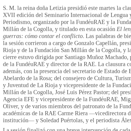
S. M. la reina doña Letizia presidió este martes la cla
XVII edición del Seminario Internacional de Lengua 
Periodismo, organizado por la FundéuRAE y la Fund
Millán de la Cogolla, y titulado en esta ocasión
El len
guerras: cómo contar el conflicto
. Las palabras de bi
la sesión corrieron a cargo de Gonzalo Capellán, pres
Rioja y de la Fundación San Millán de la Cogolla, y l
cierre estuvo dirigida por Santiago Muñoz Machado, 
de la FundéuRAE y director de la RAE. La clausura c
además, con la presencia del secretario de Estado de 
Abelardo de la Rosa; del consejero de Cultura, Turis
y Juventud de La Rioja y vicepresidente de la Fundac
Millán de la Cogolla, José Luis Pérez Pastor; del pres
Agencia EFE y vicepresidente de la FundéuRAE, Mig
Oliver, y de varios miembros del patronato de la Fu
académicas de la RAE Carme Riera —vicedirectora d
institución— y Soledad Puértolas, y el periodista Ále
La sesión finalizó con una breve intervención de cada