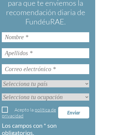
para que te enviemos la
recomendación diaria de
FundéuRAE.
Acepto la
política de
Enviar
privacidad
Los campos con * son
obligatorios.