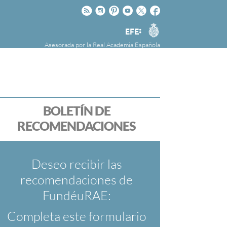
Rss
Instagram
Pinteres
Youtube
Twitter
Facebook
RAE
Agencia
EFE
Asesorada por la
Real Academia Española
nú
NOTICIAS
SOBRE LA FUNDÉURAE
FundéuRAE es una fundación patrocinada por
la Agencia Efe y la Real Academia Española,
cuyo objetivo es colaborar con el buen uso del
BOLETÍN DE
español en los medios de comunicación y en
RECOMENDACIONES
Internet.
Deseo recibir las
recomendaciones de
FundéuRAE:
Completa este formulario