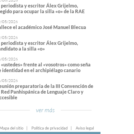
2/06/2026
l periodista y escritor Álex Grijelmo,
legido para ocupar la silla «o» de la RAE
9/05/2026
allece el académico José Manuel Blecua
9/05/2026
l periodista y escritor Álex Grijelmo,
ndidato a la silla «o»
8/05/2026
l «ustedes» frente al «vosotros» como seña
e identidad en el archipiélago canario
6/05/2026
eunión preparatoria de la III Convención de
a Red Panhispánica de Lenguaje Claro y
ccesible
ver más
Mapa del sitio
Política de privacidad
Aviso legal