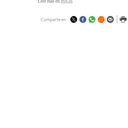
Leer más en
rtve.es
Twitter
Facebook
Whatsapp
Menéame
Enviar p
Imp
Comparte en
email