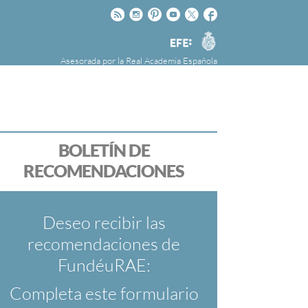
Rss
Instagram
Pinteres
Youtube
Twitter
Facebook
RAE
Agencia
EFE
Asesorada por la
Real Academia Española
nú
NOTICIAS
SOBRE LA FUNDÉURAE
FundéuRAE es una fundación patrocinada por
la Agencia Efe y la Real Academia Española,
cuyo objetivo es colaborar con el buen uso del
BOLETÍN DE
español en los medios de comunicación y en
RECOMENDACIONES
Internet.
Deseo recibir las
recomendaciones de
FundéuRAE:
Completa este formulario