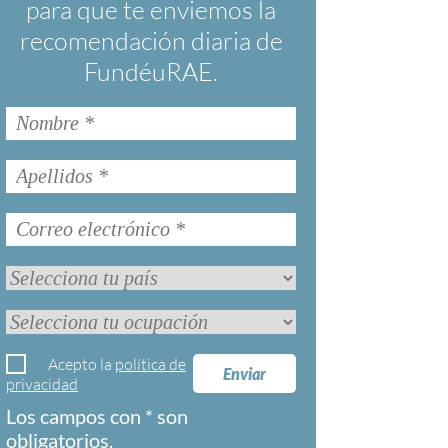
para que te enviemos la
recomendación diaria de
FundéuRAE.
Acepto la
política de
Enviar
privacidad
Los campos con * son
obligatorios.