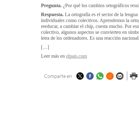
Pregunta.
¿Por qué los cambios ortográficos resul
Respuesta.
La ortografía es el sector de la lengu
individuales como colectivos. Aprendemos la orto
reeducar, a cambiar el chip, cuesta mucho. Por eso
colectivo, algunos aspectos se convierten en símb
letra de los ordenadores. Es una reacción nacional
[…]
Leer más en
elpais.com
Twitter
Facebook
Whatsapp
Menéame
Enviar p
Imp
Comparte en
email