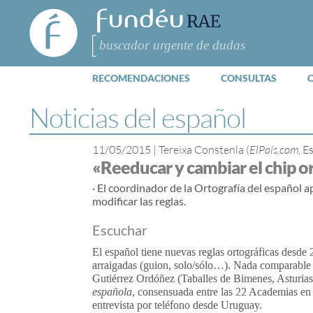
FundéuRAE
- Fundación
del Español
Buscar
Urgente
RECOMENDACIONES
CONSULTAS
Noticias del español
11/05/2015
|
Tereixa Constenla (
ElPaís.com
, E
«Reeducar y cambiar el chip o
· El coordinador de la Ortografía del español
modificar las reglas.
Escuchar
El español tiene nuevas reglas ortográficas desde 
arraigadas (guion, solo/sólo…). Nada comparable a
Gutiérrez Ordóñez (Taballes de Bimenes, Asturias
española
, consensuada entre las 22 Academias en
entrevista por teléfono desde Uruguay.