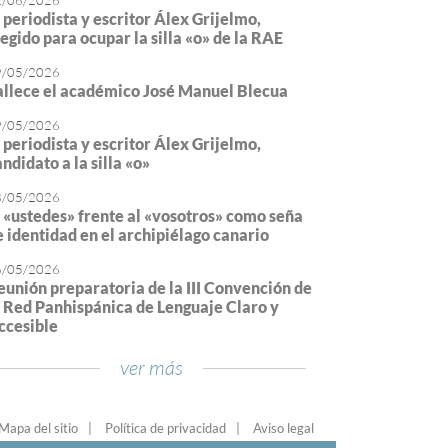
2/06/2026
l periodista y escritor Álex Grijelmo,
legido para ocupar la silla «o» de la RAE
9/05/2026
allece el académico José Manuel Blecua
9/05/2026
l periodista y escritor Álex Grijelmo,
ndidato a la silla «o»
8/05/2026
l «ustedes» frente al «vosotros» como seña
e identidad en el archipiélago canario
6/05/2026
eunión preparatoria de la III Convención de
a Red Panhispánica de Lenguaje Claro y
ccesible
ver más
Mapa del sitio
Política de privacidad
Aviso legal