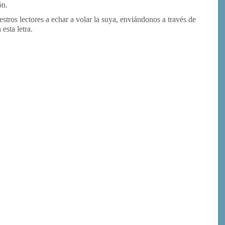
ón.
tros lectores a echar a volar la suya, enviándonos a través de
esta letra.
or
rimir