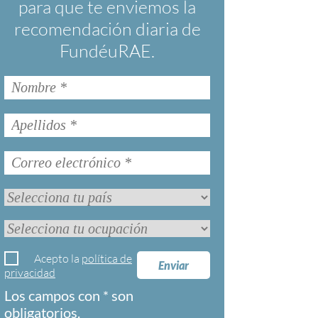
para que te enviemos la
recomendación diaria de
FundéuRAE.
Acepto la
política de
Enviar
privacidad
Los campos con * son
obligatorios.