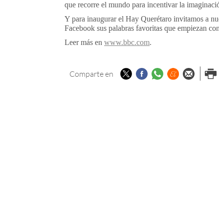
que recorre el mundo para incentivar la imaginaci
Y para inaugurar el Hay Querétaro invitamos a nues
Facebook sus palabras favoritas que empiezan con 
Leer más en
www.bbc.com
.
Twitter
Facebook
Whatsapp
Menéame
Enviar p
Imp
Comparte en
email