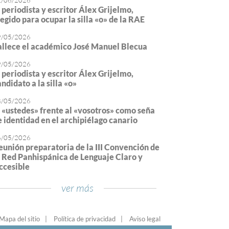
2/06/2026
l periodista y escritor Álex Grijelmo,
legido para ocupar la silla «o» de la RAE
9/05/2026
allece el académico José Manuel Blecua
9/05/2026
l periodista y escritor Álex Grijelmo,
ndidato a la silla «o»
8/05/2026
l «ustedes» frente al «vosotros» como seña
e identidad en el archipiélago canario
6/05/2026
eunión preparatoria de la III Convención de
a Red Panhispánica de Lenguaje Claro y
ccesible
ver más
Mapa del sitio
Política de privacidad
Aviso legal