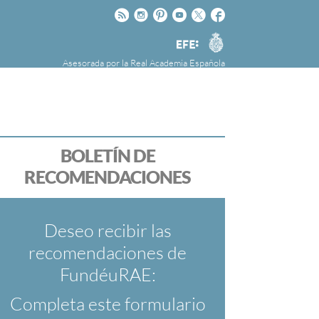
Rss
Instagram
Pinteres
Youtube
Twitter
Facebook
RAE
Agencia
EFE
Asesorada por la
Real Academia Española
nú
NOTICIAS
SOBRE LA FUNDÉURAE
FundéuRAE es una fundación patrocinada por
la Agencia Efe y la Real Academia Española,
cuyo objetivo es colaborar con el buen uso del
BOLETÍN DE
español en los medios de comunicación y en
RECOMENDACIONES
Internet.
Deseo recibir las
recomendaciones de
FundéuRAE:
Completa este formulario