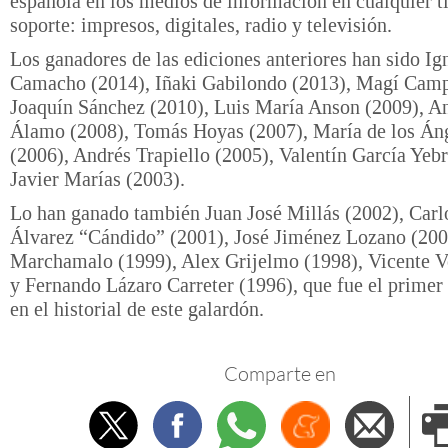
español
a en los medios de información en cualquier t
soporte: impresos, digitales, radio y televisión.
Los ganadores de las ediciones anteriores han sido Ig
Camacho (2014), Iñaki Gabilondo (2013), Magí Camp
Joaquín Sánchez (2010), Luis María Anson (2009), A
Álamo (2008), Tomás Hoyas (2007), María de los Áng
(2006), Andrés Trapiello (2005), Valentín García Yeb
Javier Marías (2003).
Lo han ganado también Juan José Millás (2002), Carl
Álvarez “Cándido” (2001), José Jiménez Lozano (200
Marchamalo (1999), Alex Grijelmo (1998), Vicente V
y Fernando Lázaro Carreter (1996), que fue el primer
en el historial de este galardón.
Comparte en
Twitter
Facebook
Whatsapp
Menéame
Envi
e