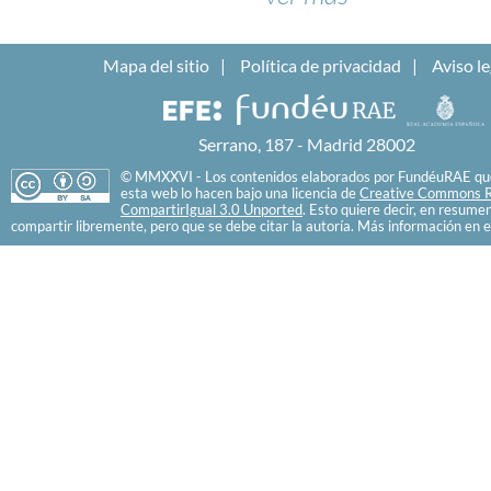
Mapa del sitio
Política de privacidad
Aviso le
Serrano, 187 - Madrid 28002
© MMXXVI - Los contenidos elaborados por FundéuRAE que
esta web lo hacen bajo una licencia de
Creative Commons R
CompartirIgual 3.0 Unported
. Esto quiere decir, en resume
compartir libremente, pero que se debe citar la autoría. Más información en e