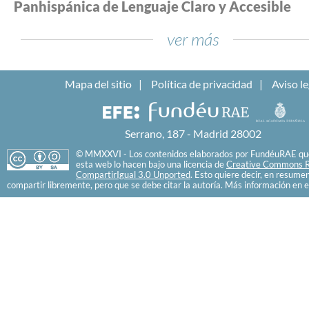
Panhispánica de Lenguaje Claro y Accesible
ver más
Mapa del sitio
Política de privacidad
Aviso le
Serrano, 187 - Madrid 28002
© MMXXVI - Los contenidos elaborados por FundéuRAE que
esta web lo hacen bajo una licencia de
Creative Commons R
CompartirIgual 3.0 Unported
. Esto quiere decir, en resume
compartir libremente, pero que se debe citar la autoría. Más información en e