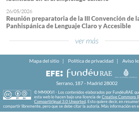
26/05/2026
Reunión preparatoria de la III Convención de l
Panhispánica de Lenguaje Claro y Accesible
ver más
Mapa del sitio
Política de privacidad
Aviso le
Serrano, 187 - Madrid 28002
© MMXXVI - Los contenidos elaborados por FundéuRAE que
esta web lo hacen bajo una licencia de
Creative Commons R
CompartirIgual 3.0 Unported
. Esto quiere decir, en resume
compartir libremente, pero que se debe citar la autoría. Más información en e