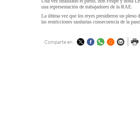
Una vez finalizado el pleno, don Felipe y doña Le
una representación de trabajadores de la RAE.
La última vez que los reyes presidieron un pleno d
las restricciones sanitarias consecuencia de la pa
Twitter
Facebook
Whatsapp
Menéame
Enviar p
Imp
Comparte en
email