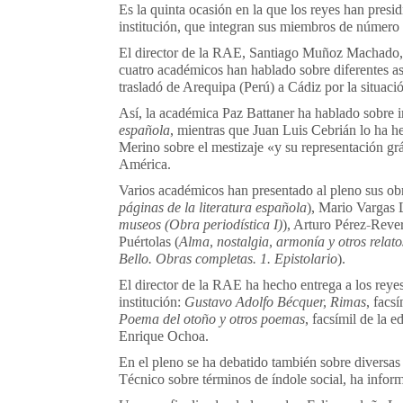
Es la quinta ocasión en la que los reyes han pres
institución, que integran sus miembros de número 
El director de la RAE, Santiago Muñoz Machado, 
cuatro académicos han hablado sobre diferentes as
trasladó de Arequipa (Perú) a Cádiz por la situació
Así, la académica Paz Battaner ha hablado sobre
española
, mientras que Juan Luis Cebrián lo ha h
Merino sobre el mestizaje «y su representación gráf
América.
Varios académicos han presentado al pleno sus obr
páginas de la literatura española
), Mario Vargas 
museos (Obra periodística I)
), Arturo Pérez-Rever
Puértolas (
Alma, nostalgia, armonía y otros relato
Bello. Obras completas. 1. Epistolario
).
El director de la RAE ha hecho entrega a los reyes
institución:
Gustavo Adolfo Bécquer, Rimas
, facs
Poema del otoño y otros poemas
, facsímil de la 
Enrique Ochoa.
En el pleno se ha debatido también sobre diversas
Técnico sobre términos de índole social, ha info