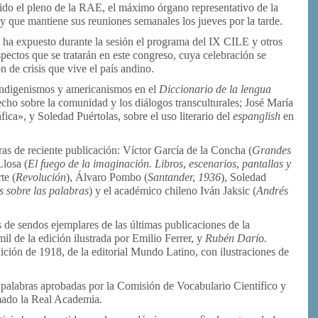
idido el pleno de la RAE, el máximo órgano representativo de la
y que mantiene sus reuniones semanales los jueves por la tarde.
ha expuesto durante la sesión el programa del IX CILE y otros
pectos que se tratarán en este congreso, cuya celebración se
n de crisis que vive el país andino.
 indigenismos y americanismos en el
Diccionario de la lengua
echo sobre la comunidad y los diálogos transculturales; José María
ica», y Soledad Puértolas, sobre el uso literario del
espanglish
en
as de reciente publicación: Víctor García de la Concha (
Grandes
Llosa (
El fuego de la imaginación. Libros, escenarios, pantallas y
te (
Revolución
), Álvaro Pombo (
Santander, 1936
), Soledad
s sobre las palabras
) y el académico chileno Iván Jaksic (
Andrés
 de sendos ejemplares de las últimas publicaciones de la
ímil de la edición ilustrada por Emilio Ferrer, y
Rubén Darío.
edición de 1918, de la editorial Mundo Latino, con ilustraciones de
 palabras aprobadas por la Comisión de Vocabulario Científico y
rmado la Real Academia.