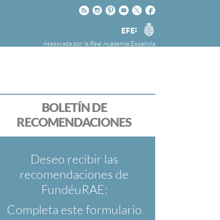
Rss
Instagram
Pinteres
Youtube
Twitter
Facebook
RAE
Agencia
EFE
Asesorada por la
Real Academia Española
nú
NOTICIAS
SOBRE LA FUNDÉURAE
FundéuRAE es una fundación patrocinada por
la Agencia Efe y la Real Academia Española,
cuyo objetivo es colaborar con el buen uso del
BOLETÍN DE
español en los medios de comunicación y en
RECOMENDACIONES
Internet.
Deseo recibir las
recomendaciones de
FundéuRAE:
Completa este formulario