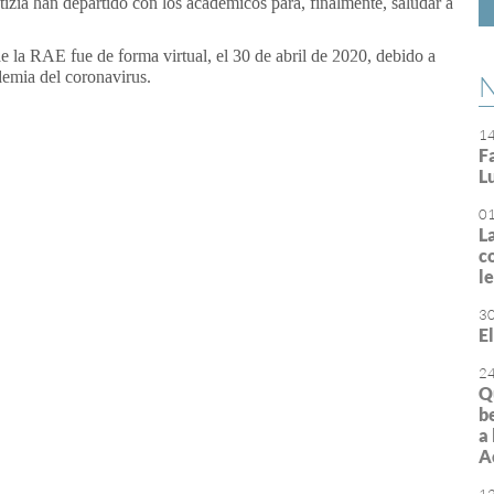
tizia han departido con los académicos para, finalmente, saludar a
e la RAE fue de forma virtual, el 30 de abril de 2020, debido a
ndemia del coronavirus.
N
1
or
rimir
F
L
0
L
c
l
3
E
2
Q
b
a
A