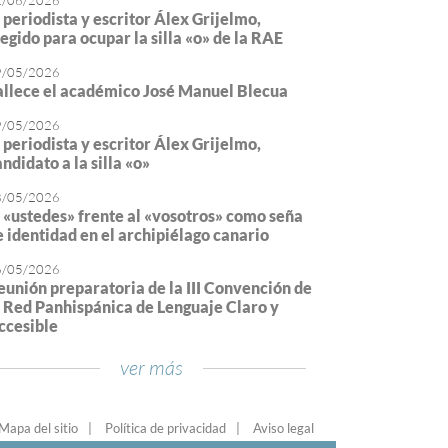
2/06/2026
l periodista y escritor Álex Grijelmo,
legido para ocupar la silla «o» de la RAE
9/05/2026
allece el académico José Manuel Blecua
9/05/2026
l periodista y escritor Álex Grijelmo,
ndidato a la silla «o»
8/05/2026
l «ustedes» frente al «vosotros» como seña
e identidad en el archipiélago canario
6/05/2026
eunión preparatoria de la III Convención de
a Red Panhispánica de Lenguaje Claro y
ccesible
ver más
Mapa del sitio
Política de privacidad
Aviso legal