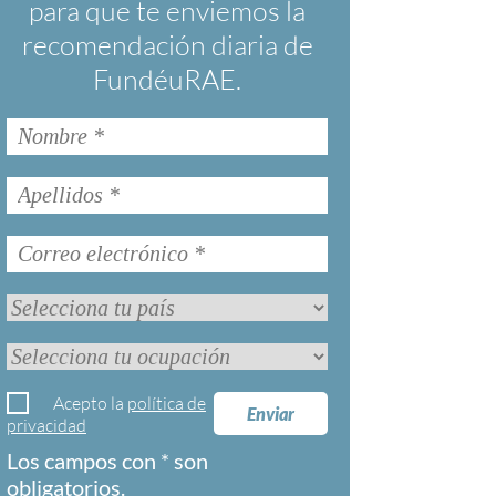
para que te enviemos la
recomendación diaria de
FundéuRAE.
Acepto la
política de
Enviar
privacidad
Los campos con * son
obligatorios.