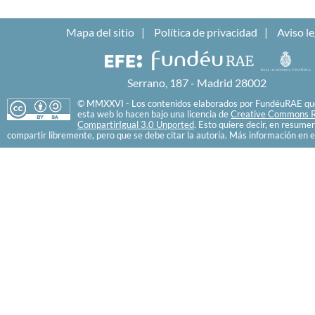
Mapa del sitio
Política de privacidad
Aviso le
Serrano, 187 - Madrid 28002
© MMXXVI - Los contenidos elaborados por FundéuRAE que
esta web lo hacen bajo una licencia de
Creative Commons R
CompartirIgual 3.0 Unported
. Esto quiere decir, en resume
compartir libremente, pero que se debe citar la autoría. Más información en e